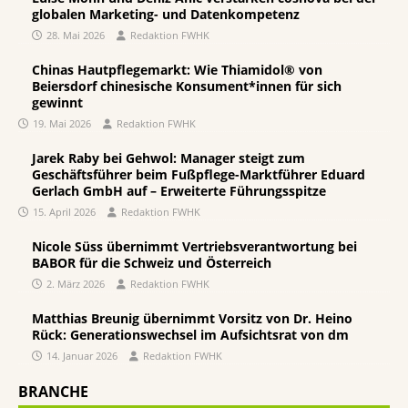
globalen Marketing- und Datenkompetenz
28. Mai 2026
Redaktion FWHK
Chinas Hautpflegemarkt: Wie Thiamidol® von
Beiersdorf chinesische Konsument*innen für sich
gewinnt
19. Mai 2026
Redaktion FWHK
Jarek Raby bei Gehwol: Manager steigt zum
Geschäftsführer beim Fußpflege-Marktführer Eduard
Gerlach GmbH auf – Erweiterte Führungsspitze
15. April 2026
Redaktion FWHK
Nicole Süss übernimmt Vertriebsverantwortung bei
BABOR für die Schweiz und Österreich
2. März 2026
Redaktion FWHK
Matthias Breunig übernimmt Vorsitz von Dr. Heino
Rück: Generationswechsel im Aufsichtsrat von dm
14. Januar 2026
Redaktion FWHK
BRANCHE