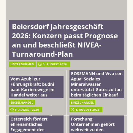
Beiersdorf Jahresgeschäft
2026: Konzern passt Prognose
an und beschließt NIVEA-
Turnaround-Plan
UNTERNEHMEN
6. AUGUST 2026
ROSSMANN und Viva con
Vom Azubi zur
Agua: Soziales
Führungskraft: budni
Mineralwasser
baut Karrierewege im
unterstützt Gutes zu tun
Handel weiter aus
beim täglichen Einkauf
EINZELHANDEL
EINZELHANDEL
Beiersdorf
5. AUGUST 2026
4. AUGUST 2026
mehr vom leben tag: dm
Hautmikrobiom-
Österreich fördert
Forschung:
ehrenamtliches
Unternehmen gehört
Engagement der
weltweit zu den