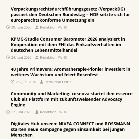
Verpackungsrechtsdurchführungsgesetz (VerpackDG)
passiert den Deutschen Bundestag – HDE setzte sich für
europarechtskonforme Umsetzung ein
30. Juni 2026
Redaktion FWHK
KPMG-Studie Consumer Barometer 2026 analysiert in
Kooperation mit dem EHI das Einkaufsverhalten im
deutschen Lebensmittelhandel
24. Juni 2026
Redaktion FWHK
40 Jahre Primavera: Aromatherapie-Pionier investiert in
weiteres Wachstum und feiert Rosenfest
23. Juni 2026
Redaktion FWHK
Community und Marketing: cosnova startet den essence
Club als Plattform mit zukunftsweisender Advocacy
Engine
17. Juni 2026
Redaktion FWHK
Digitales Hub unseen: NIVEA CONNECT und ROSSMANN
starten neue Kampagne gegen Einsamkeit bei jungen
Menschen