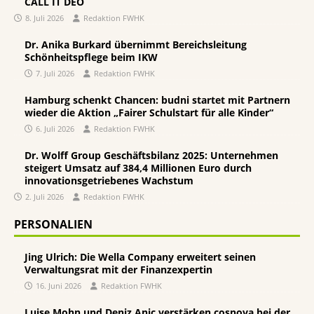
CALL IT DEO
8. Juli 2026
Redaktion FWHK
Dr. Anika Burkard übernimmt Bereichsleitung
Schönheitspflege beim IKW
7. Juli 2026
Redaktion FWHK
Hamburg schenkt Chancen: budni startet mit Partnern
wieder die Aktion „Fairer Schulstart für alle Kinder“
6. Juli 2026
Redaktion FWHK
Dr. Wolff Group Geschäftsbilanz 2025: Unternehmen
steigert Umsatz auf 384,4 Millionen Euro durch
innovationsgetriebenes Wachstum
2. Juli 2026
Redaktion FWHK
PERSONALIEN
Jing Ulrich: Die Wella Company erweitert seinen
Verwaltungsrat mit der Finanzexpertin
16. Juni 2026
Redaktion FWHK
Luise Mohn und Deniz Anic verstärken cosnova bei der