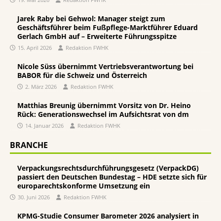
Jarek Raby bei Gehwol: Manager steigt zum
Geschäftsführer beim Fußpflege-Marktführer Eduard
Gerlach GmbH auf – Erweiterte Führungsspitze
15. April 2026
Redaktion FWHK
Nicole Süss übernimmt Vertriebsverantwortung bei
BABOR für die Schweiz und Österreich
2. März 2026
Redaktion FWHK
Matthias Breunig übernimmt Vorsitz von Dr. Heino
Rück: Generationswechsel im Aufsichtsrat von dm
14. Januar 2026
Redaktion FWHK
BRANCHE
Verpackungsrechtsdurchführungsgesetz (VerpackDG)
passiert den Deutschen Bundestag – HDE setzte sich für
europarechtskonforme Umsetzung ein
30. Juni 2026
Redaktion FWHK
KPMG-Studie Consumer Barometer 2026 analysiert in