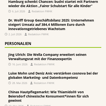
Hamburg schenkt Chancen: budni startet mit Partnern
wieder die Aktion „Fairer Schulstart für alle Kinder“
6. Juli 2026
Redaktion FWHK
Dr. Wolff Group Geschäftsbilanz 2025: Unternehmen
steigert Umsatz auf 384,4 Millionen Euro durch
innovationsgetriebenes Wachstum
2. Juli 2026
Redaktion FWHK
PERSONALIEN
Jing Ulrich: Die Wella Company erweitert seinen
Verwaltungsrat mit der Finanzexpertin
16. Juni 2026
Redaktion FWHK
Luise Mohn und Deniz Anic verstärken cosnova bei der
globalen Marketing- und Datenkompetenz
28. Mai 2026
Redaktion FWHK
Chinas Hautpflegemarkt: Wie Thiamidol® von
Beiersdorf chinesische Konsument*innen für sich
gewinnt
19. Mai 2026
Redaktion FWHK