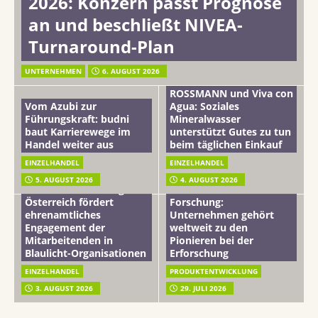
2026: Konzern passt Prognose
an und beschließt NIVEA-
Turnaround-Plan
UNTERNEHMEN
6. AUGUST 2026
ROSSMANN und Viva con
Vom Azubi zur
Agua: Soziales
Führungskraft: budni
Mineralwasser
baut Karrierewege im
unterstützt Gutes zu tun
Handel weiter aus
beim täglichen Einkauf
EINZELHANDEL
EINZELHANDEL
Beiersdorf
5. AUGUST 2026
4. AUGUST 2026
mehr vom leben tag: dm
Hautmikrobiom-
Österreich fördert
Forschung:
ehrenamtliches
Unternehmen gehört
Engagement der
weltweit zu den
Mitarbeitenden in
Pionieren bei der
Blaulicht-Organisationen
Erforschung
EINZELHANDEL
PRODUKTENTWICKLUNG
3. AUGUST 2026
29. JULI 2026