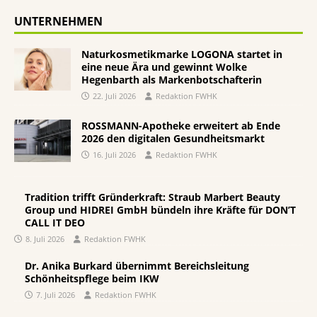
UNTERNEHMEN
Naturkosmetikmarke LOGONA startet in
eine neue Ära und gewinnt Wolke
Hegenbarth als Markenbotschafterin
22. Juli 2026
Redaktion FWHK
ROSSMANN-Apotheke erweitert ab Ende
2026 den digitalen Gesundheitsmarkt
16. Juli 2026
Redaktion FWHK
Tradition trifft Gründerkraft: Straub Marbert Beauty
Group und HIDREI GmbH bündeln ihre Kräfte für DON’T
CALL IT DEO
8. Juli 2026
Redaktion FWHK
Dr. Anika Burkard übernimmt Bereichsleitung
Schönheitspflege beim IKW
7. Juli 2026
Redaktion FWHK