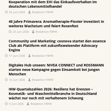
Kooperation mit dem EHI das Einkaufsverhalten im
deutschen Lebensmittelhandel
24. Juni 2026
Redaktion FWHK
40 Jahre Primavera: Aromatherapie-Pionier investiert in
weiteres Wachstum und feiert Rosenfest
23. Juni 2026
Redaktion FWHK
Community und Marketing: cosnova startet den essence
Club als Plattform mit zukunftsweisender Advocacy
Engine
17. Juni 2026
Redaktion FWHK
Digitales Hub unseen: NIVEA CONNECT und ROSSMANN
starten neue Kampagne gegen Einsamkeit bei jungen
Menschen
10. Juni 2026
Redaktion FWHK
IKW-Quartalszahlen 2026: Resilienz hat Grenzen –
Kosmetik- und Waschmittelbranche in Deutschland
wächst nur noch mit verhaltenem Schwung
9. Juni 2026
Redaktion FWHK