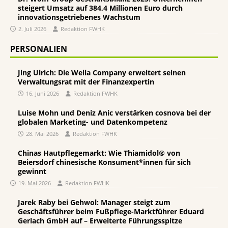
steigert Umsatz auf 384,4 Millionen Euro durch
innovationsgetriebenes Wachstum
2. Juli 2026
Redaktion FWHK
PERSONALIEN
Jing Ulrich: Die Wella Company erweitert seinen
Verwaltungsrat mit der Finanzexpertin
16. Juni 2026
Redaktion FWHK
Luise Mohn und Deniz Anic verstärken cosnova bei der
globalen Marketing- und Datenkompetenz
28. Mai 2026
Redaktion FWHK
Chinas Hautpflegemarkt: Wie Thiamidol® von
Beiersdorf chinesische Konsument*innen für sich
gewinnt
19. Mai 2026
Redaktion FWHK
Jarek Raby bei Gehwol: Manager steigt zum
Geschäftsführer beim Fußpflege-Marktführer Eduard
Gerlach GmbH auf – Erweiterte Führungsspitze