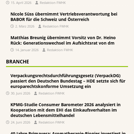
15. April 2026
Redaktion FWHK
Nicole Süss übernimmt Vertriebsverantwortung bei
BABOR für die Schweiz und Österreich
2. März 2026
Redaktion FWHK
Matthias Breunig übernimmt Vorsitz von Dr. Heino
Rück: Generationswechsel im Aufsichtsrat von dm
14. Januar 2026
Redaktion FWHK
BRANCHE
Verpackungsrechtsdurchführungsgesetz (VerpackDG)
passiert den Deutschen Bundestag – HDE setzte sich für
europarechtskonforme Umsetzung ein
30. Juni 2026
Redaktion FWHK
KPMG-Studie Consumer Barometer 2026 analysiert in
Kooperation mit dem EHI das Einkaufsverhalten im
deutschen Lebensmittelhandel
24. Juni 2026
Redaktion FWHK
40 Jahre Primavera: Aromatherapie-Pionier investiert in