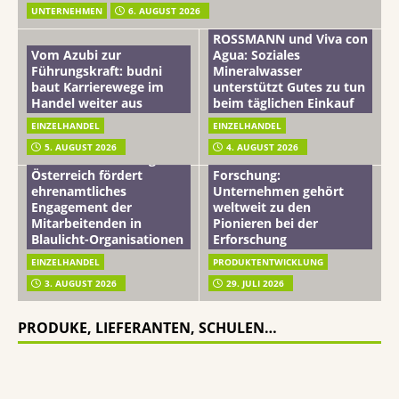
UNTERNEHMEN
6. AUGUST 2026
ROSSMANN und Viva con
Vom Azubi zur
Agua: Soziales
Führungskraft: budni
Mineralwasser
baut Karrierewege im
unterstützt Gutes zu tun
Handel weiter aus
beim täglichen Einkauf
EINZELHANDEL
EINZELHANDEL
Beiersdorf
5. AUGUST 2026
4. AUGUST 2026
mehr vom leben tag: dm
Hautmikrobiom-
Österreich fördert
Forschung:
ehrenamtliches
Unternehmen gehört
Engagement der
weltweit zu den
Mitarbeitenden in
Pionieren bei der
Blaulicht-Organisationen
Erforschung
EINZELHANDEL
PRODUKTENTWICKLUNG
3. AUGUST 2026
29. JULI 2026
PRODUKE, LIEFERANTEN, SCHULEN…