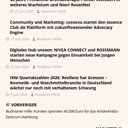
weiteres Wachstum und feiert Rosenfest
23. Juni 2026
Redaktion FWHK
Community und Marketing: cosnova startet den essence
Club als Plattform mit zukunftsweisender Advocacy
Engine
17. Juni 2026
Redaktion FWHK
Digitales Hub unseen: NIVEA CONNECT und ROSSMANN
starten neue Kampagne gegen Einsamkeit bei jungen
Menschen
10. Juni 2026
Redaktion FWHK
IKW-Quartalszahlen 2026: Resilienz hat Grenzen –
Kosmetik- und Waschmittelbranche in Deutschland
wächst nur noch mit verhaltenem Schwung
9. Juni 2026
Redaktion FWHK
VORHERIGER
Budnianer Hilfe: Kunden spenden 45.500 Euro für das Kinderkrebs-
Zentrum Hamburg