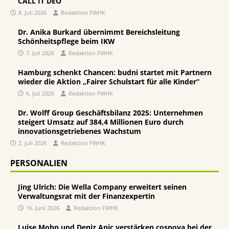
CALL IT DEO
8. Juli 2026
Redaktion FWHK
Dr. Anika Burkard übernimmt Bereichsleitung
Schönheitspflege beim IKW
7. Juli 2026
Redaktion FWHK
Hamburg schenkt Chancen: budni startet mit Partnern
wieder die Aktion „Fairer Schulstart für alle Kinder“
6. Juli 2026
Redaktion FWHK
Dr. Wolff Group Geschäftsbilanz 2025: Unternehmen
steigert Umsatz auf 384,4 Millionen Euro durch
innovationsgetriebenes Wachstum
2. Juli 2026
Redaktion FWHK
PERSONALIEN
Jing Ulrich: Die Wella Company erweitert seinen
Verwaltungsrat mit der Finanzexpertin
16. Juni 2026
Redaktion FWHK
Luise Mohn und Deniz Anic verstärken cosnova bei der