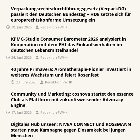
Verpackungsrechtsdurchführungsgesetz (VerpackDG)
passiert den Deutschen Bundestag – HDE setzte sich für
europarechtskonforme Umsetzung ein
30. Juni 2026
Redaktion FWHK
KPMG-Studie Consumer Barometer 2026 analysiert in
Kooperation mit dem EHI das Einkaufsverhalten im
deutschen Lebensmittelhandel
24. Juni 2026
Redaktion FWHK
40 Jahre Primavera: Aromatherapie-Pionier investiert in
weiteres Wachstum und feiert Rosenfest
23. Juni 2026
Redaktion FWHK
Community und Marketing: cosnova startet den essence
Club als Plattform mit zukunftsweisender Advocacy
Engine
17. Juni 2026
Redaktion FWHK
Digitales Hub unseen: NIVEA CONNECT und ROSSMANN
starten neue Kampagne gegen Einsamkeit bei jungen
Menschen