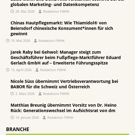
globalen Marketing- und Datenkompetenz
28. Mai 2026
Redaktion FWHK
Chinas Hautpflegemarkt: Wie Thiamidol® von
Beiersdorf chinesische Konsument*innen für sich
gewinnt
19. Mai 2026
Redaktion FWHK
Jarek Raby bei Gehwol: Manager steigt zum
Geschäftsführer beim Fußpflege-Marktführer Eduard
Gerlach GmbH auf – Erweiterte Führungsspitze
15. April 2026
Redaktion FWHK
Nicole Süss übernimmt Vertriebsverantwortung bei
BABOR für die Schweiz und Österreich
2. März 2026
Redaktion FWHK
Matthias Breunig übernimmt Vorsitz von Dr. Heino
Rück: Generationswechsel im Aufsichtsrat von dm
14. Januar 2026
Redaktion FWHK
BRANCHE