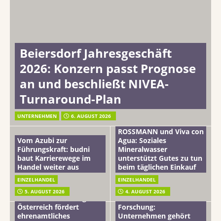
Beiersdorf Jahresgeschäft
2026: Konzern passt Prognose
an und beschließt NIVEA-
Turnaround-Plan
UNTERNEHMEN
6. AUGUST 2026
ROSSMANN und Viva con
Vom Azubi zur
Agua: Soziales
Führungskraft: budni
Mineralwasser
baut Karrierewege im
unterstützt Gutes zu tun
Handel weiter aus
beim täglichen Einkauf
EINZELHANDEL
EINZELHANDEL
Beiersdorf
5. AUGUST 2026
4. AUGUST 2026
mehr vom leben tag: dm
Hautmikrobiom-
Österreich fördert
Forschung:
ehrenamtliches
Unternehmen gehört