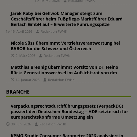
19. Mai 2026
Redaktion FWHK
Jarek Raby bei Gehwol: Manager steigt zum
Geschäftsführer beim Fußpflege-Marktführer Eduard
Gerlach GmbH auf – Erweiterte Führungsspitze
15. April 2026
Redaktion FWHK
Nicole Süss übernimmt Vertriebsverantwortung bei
BABOR für die Schweiz und Österreich
2. März 2026
Redaktion FWHK
Matthias Breunig übernimmt Vorsitz von Dr. Heino
Rück: Generationswechsel im Aufsichtsrat von dm
14. Januar 2026
Redaktion FWHK
BRANCHE
Verpackungsrechtsdurchführungsgesetz (VerpackDG)
passiert den Deutschen Bundestag – HDE setzte sich für
europarechtskonforme Umsetzung ein
30. Juni 2026
Redaktion FWHK
KPMG-Studie Consumer Barometer 2026 analysiert in