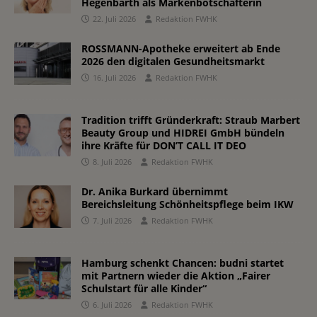
Hegenbarth als Markenbotschafterin
22. Juli 2026
Redaktion FWHK
ROSSMANN-Apotheke erweitert ab Ende
2026 den digitalen Gesundheitsmarkt
16. Juli 2026
Redaktion FWHK
Tradition trifft Gründerkraft: Straub Marbert
Beauty Group und HIDREI GmbH bündeln
ihre Kräfte für DON’T CALL IT DEO
8. Juli 2026
Redaktion FWHK
Dr. Anika Burkard übernimmt
Bereichsleitung Schönheitspflege beim IKW
7. Juli 2026
Redaktion FWHK
Hamburg schenkt Chancen: budni startet
mit Partnern wieder die Aktion „Fairer
Schulstart für alle Kinder“
6. Juli 2026
Redaktion FWHK