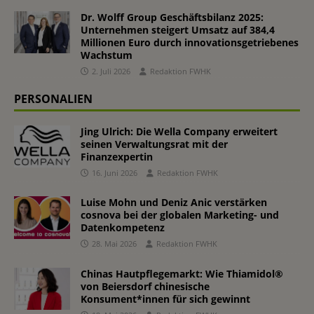
Dr. Wolff Group Geschäftsbilanz 2025:
Unternehmen steigert Umsatz auf 384,4
Millionen Euro durch innovationsgetriebenes
Wachstum
2. Juli 2026
Redaktion FWHK
PERSONALIEN
Jing Ulrich: Die Wella Company erweitert
seinen Verwaltungsrat mit der
Finanzexpertin
16. Juni 2026
Redaktion FWHK
Luise Mohn und Deniz Anic verstärken
cosnova bei der globalen Marketing- und
Datenkompetenz
28. Mai 2026
Redaktion FWHK
Chinas Hautpflegemarkt: Wie Thiamidol®
von Beiersdorf chinesische
Konsument*innen für sich gewinnt