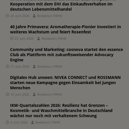
Kooperation mit dem EHI das Einkaufsverhalten im
deutschen Lebensmittelhandel
24. Juni 2026
Redaktion FWHK
40 Jahre Primavera: Aromatherapie-Pionier investiert in
weiteres Wachstum und feiert Rosenfest
23. Juni 2026
Redaktion FWHK
Community und Marketing: cosnova startet den essence
Club als Plattform mit zukunftsweisender Advocacy
Engine
17. Juni 2026
Redaktion FWHK
Digitales Hub unseen: NIVEA CONNECT und ROSSMANN
starten neue Kampagne gegen Einsamkeit bei jungen
Menschen
10. Juni 2026
Redaktion FWHK
IKW-Quartalszahlen 2026: Resilienz hat Grenzen –
Kosmetik- und Waschmittelbranche in Deutschland
wächst nur noch mit verhaltenem Schwung
9. Juni 2026
Redaktion FWHK