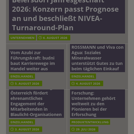
2026: Konzern passt Prognose
an und beschließt NIVEA-
Turnaround-Plan
UNTERNEHMEN
6. AUGUST 2026
ROSSMANN und Viva con
Vom Azubi zur
Agua: Soziales
Führungskraft: budni
Mineralwasser
baut Karrierewege im
unterstützt Gutes zu tun
Handel weiter aus
beim täglichen Einkauf
EINZELHANDEL
EINZELHANDEL
Beiersdorf
5. AUGUST 2026
4. AUGUST 2026
mehr vom leben tag: dm
Hautmikrobiom-
Österreich fördert
Forschung:
ehrenamtliches
Unternehmen gehört
Engagement der
weltweit zu den
Mitarbeitenden in
Pionieren bei der
Blaulicht-Organisationen
Erforschung
EINZELHANDEL
PRODUKTENTWICKLUNG
3. AUGUST 2026
29. JULI 2026