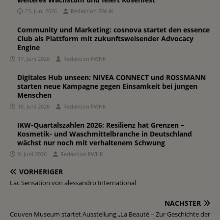
23. Juni 2026
Redaktion FWHK
Community und Marketing: cosnova startet den essence
Club als Plattform mit zukunftsweisender Advocacy
Engine
17. Juni 2026
Redaktion FWHK
Digitales Hub unseen: NIVEA CONNECT und ROSSMANN
starten neue Kampagne gegen Einsamkeit bei jungen
Menschen
10. Juni 2026
Redaktion FWHK
IKW-Quartalszahlen 2026: Resilienz hat Grenzen –
Kosmetik- und Waschmittelbranche in Deutschland
wächst nur noch mit verhaltenem Schwung
9. Juni 2026
Redaktion FWHK
VORHERIGER
Lac Sensation von alessandro International
NÄCHSTER
Couven Museum startet Ausstellung „La Beauté – Zur Geschichte der