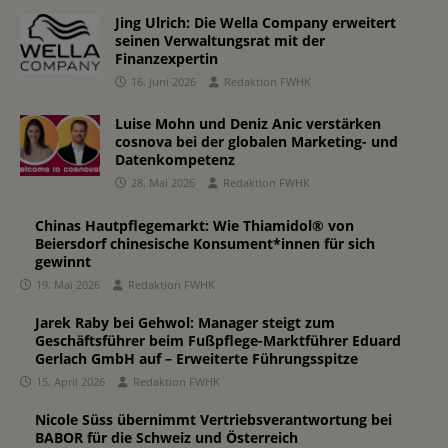
Jing Ulrich: Die Wella Company erweitert
seinen Verwaltungsrat mit der
Finanzexpertin
16. Juni 2026
Redaktion FWHK
Luise Mohn und Deniz Anic verstärken
cosnova bei der globalen Marketing- und
Datenkompetenz
28. Mai 2026
Redaktion FWHK
Chinas Hautpflegemarkt: Wie Thiamidol® von
Beiersdorf chinesische Konsument*innen für sich
gewinnt
19. Mai 2026
Redaktion FWHK
Jarek Raby bei Gehwol: Manager steigt zum
Geschäftsführer beim Fußpflege-Marktführer Eduard
Gerlach GmbH auf – Erweiterte Führungsspitze
15. April 2026
Redaktion FWHK
Nicole Süss übernimmt Vertriebsverantwortung bei
BABOR für die Schweiz und Österreich