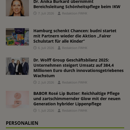
Dr. Anika Burkard übernimmt
Bereichsleitung Schönheitspflege beim IKW
7. Juli 2026
Redaktion FWHK
Hamburg schenkt Chancen: budni startet
mit Partnern wieder die Aktion „Fairer
Schulstart für alle Kinder“
6. Juli 2026
Redaktion FWHK
Dr. Wolff Group Geschäftsbilanz 2025:
Unternehmen steigert Umsatz auf 384,4
Millionen Euro durch innovationsgetriebenes
Wachstum
2. Juli 2026
Redaktion FWHK
BABOR Rosé Lip Butter: Reichhaltige Pflege
und zartschimmernder Glow mit der neuen
Generation hybrider Lippenpflege
1. Juli 2026
Redaktion FWHK
PERSONALIEN