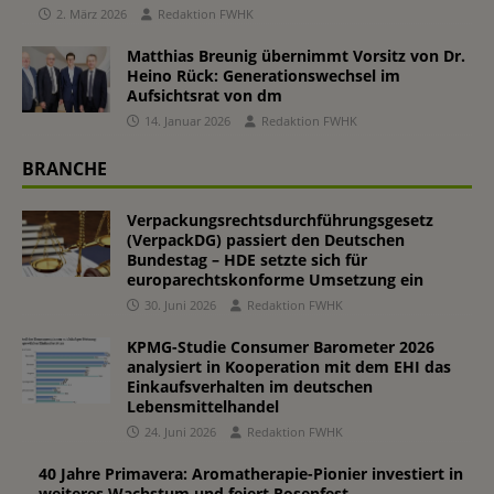
2. März 2026
Redaktion FWHK
Matthias Breunig übernimmt Vorsitz von Dr.
Heino Rück: Generationswechsel im
Aufsichtsrat von dm
14. Januar 2026
Redaktion FWHK
BRANCHE
Verpackungsrechtsdurchführungsgesetz
(VerpackDG) passiert den Deutschen
Bundestag – HDE setzte sich für
europarechtskonforme Umsetzung ein
30. Juni 2026
Redaktion FWHK
KPMG-Studie Consumer Barometer 2026
analysiert in Kooperation mit dem EHI das
Einkaufsverhalten im deutschen
Lebensmittelhandel
24. Juni 2026
Redaktion FWHK
40 Jahre Primavera: Aromatherapie-Pionier investiert in
weiteres Wachstum und feiert Rosenfest