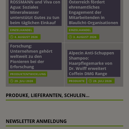
ROSSMANN und Viva con
Österreich fördert
Agua: Soziales
ehrenamtliches
Mineralwasser
Engagement der
unterstützt Gutes zu tun
Mitarbeitenden in
beim täglichen Einkauf
Blaulicht-Organisationen
EINZELHANDEL
EINZELHANDEL
Beiersdorf
4. AUGUST 2026
3. AUGUST 2026
Hautmikrobiom-
Forschung:
Unternehmen gehört
Alpecin Anti-Schuppen
weltweit zu den
Shampoo:
Pionieren bei der
Haarpflegemarke von
Erforschung
Dr. Wolff erweitert
Coffein DMG Range
PRODUKTENTWICKLUNG
29. JULI 2026
PRODUKTE
28. JULI 2026
PRODUKE, LIEFERANTEN, SCHULEN…
NEWSLETTER ANMELDUNG