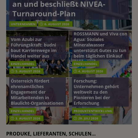
an und beschließt NIVEA-
Turnaround-Plan
UNTERNEHMEN
6. AUGUST 2026
ROSSMANN und Viva con
Vom Azubi zur
Agua: Soziales
Führungskraft: budni
Mineralwasser
baut Karrierewege im
unterstützt Gutes zu tun
Handel weiter aus
beim täglichen Einkauf
EINZELHANDEL
EINZELHANDEL
Beiersdorf
5. AUGUST 2026
4. AUGUST 2026
mehr vom leben tag: dm
Hautmikrobiom-
Österreich fördert
Forschung:
ehrenamtliches
Unternehmen gehört
Engagement der
weltweit zu den
Mitarbeitenden in
Pionieren bei der
Blaulicht-Organisationen
Erforschung
EINZELHANDEL
PRODUKTENTWICKLUNG
3. AUGUST 2026
29. JULI 2026
PRODUKE, LIEFERANTEN, SCHULEN…