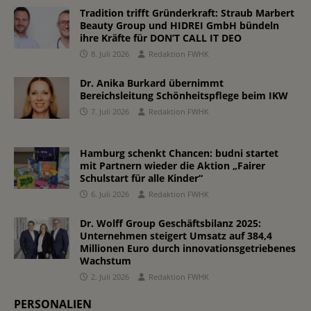
Tradition trifft Gründerkraft: Straub Marbert
Beauty Group und HIDREI GmbH bündeln
ihre Kräfte für DON’T CALL IT DEO
8. Juli 2026
Redaktion FWHK
Dr. Anika Burkard übernimmt
Bereichsleitung Schönheitspflege beim IKW
7. Juli 2026
Redaktion FWHK
Hamburg schenkt Chancen: budni startet
mit Partnern wieder die Aktion „Fairer
Schulstart für alle Kinder“
6. Juli 2026
Redaktion FWHK
Dr. Wolff Group Geschäftsbilanz 2025:
Unternehmen steigert Umsatz auf 384,4
Millionen Euro durch innovationsgetriebenes
Wachstum
2. Juli 2026
Redaktion FWHK
PERSONALIEN