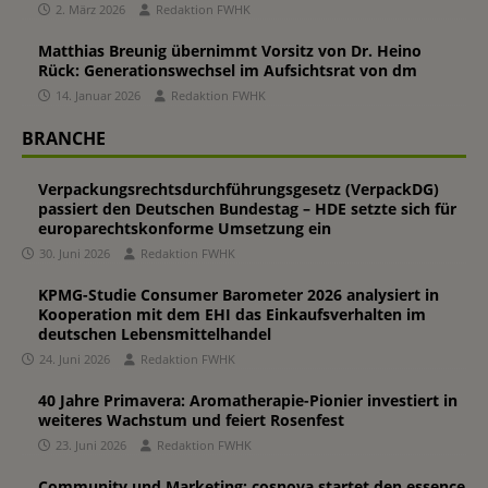
2. März 2026
Redaktion FWHK
Matthias Breunig übernimmt Vorsitz von Dr. Heino
Rück: Generationswechsel im Aufsichtsrat von dm
14. Januar 2026
Redaktion FWHK
BRANCHE
Verpackungsrechtsdurchführungsgesetz (VerpackDG)
passiert den Deutschen Bundestag – HDE setzte sich für
europarechtskonforme Umsetzung ein
30. Juni 2026
Redaktion FWHK
KPMG-Studie Consumer Barometer 2026 analysiert in
Kooperation mit dem EHI das Einkaufsverhalten im
deutschen Lebensmittelhandel
24. Juni 2026
Redaktion FWHK
40 Jahre Primavera: Aromatherapie-Pionier investiert in
weiteres Wachstum und feiert Rosenfest
23. Juni 2026
Redaktion FWHK
Community und Marketing: cosnova startet den essence