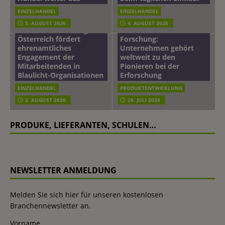
EINZELHANDEL
EINZELHANDEL
Beiersdorf
5. AUGUST 2026
4. AUGUST 2026
mehr vom leben tag: dm
Hautmikrobiom-
Österreich fördert
Forschung:
ehrenamtliches
Unternehmen gehört
Engagement der
weltweit zu den
Mitarbeitenden in
Pionieren bei der
Blaulicht-Organisationen
Erforschung
EINZELHANDEL
PRODUKTENTWICKLUNG
3. AUGUST 2026
29. JULI 2026
PRODUKE, LIEFERANTEN, SCHULEN…
NEWSLETTER ANMELDUNG
Melden Sie sich hier für unseren kostenlosen
Branchennewsletter an.
Vorname