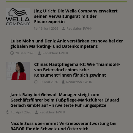
Jing Ulrich: Die Wella Company erweitert
seinen Verwaltungsrat mit der
Finanzexpertin
16. Juni 2026
Redaktion FWHK
Luise Mohn und Deniz Anic verstärken cosnova bei der
globalen Marketing- und Datenkompetenz
28. Mai 2026
Redaktion FWHK
Chinas Hautpflegemarkt: Wie Thiamidol®
von Beiersdorf chinesische
Konsument*innen für sich gewinnt
19. Mai 2026
Redaktion FWHK
Jarek Raby bei Gehwol: Manager steigt zum
Geschäftsführer beim Fußpflege-Marktführer Eduard
Gerlach GmbH auf – Erweiterte Führungsspitze
15. April 2026
Redaktion FWHK
Nicole Süss übernimmt Vertriebsverantwortung bei
BABOR für die Schweiz und Österreich