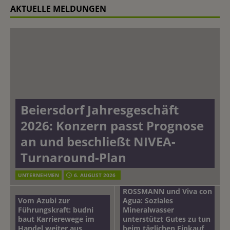
AKTUELLE MELDUNGEN
Beiersdorf Jahresgeschäft
2026: Konzern passt Prognose
an und beschließt NIVEA-
Turnaround-Plan
UNTERNEHMEN
6. AUGUST 2026
ROSSMANN und Viva con
Vom Azubi zur
Agua: Soziales
Führungskraft: budni
Mineralwasser
baut Karrierewege im
unterstützt Gutes zu tun
Handel weiter aus
beim täglichen Einkauf