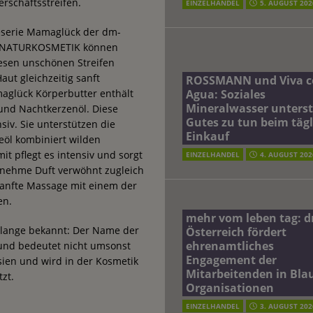
schaftsstreifen.
EINZELHANDEL
5. AUGUST 202
eserie Mamaglück der dm-
e NATURKOSMETIK können
esen unschönen Streifen
ut gleichzeitig sanft
ROSSMANN und Viva c
Agua: Soziales
glück Körperbutter enthält
Mineralwasser unterst
und Nachtkerzenöl. Diese
Gutes zu tun beim täg
siv. Sie unterstützen die
Einkauf
eöl kombiniert wilden
it pflegt es intensiv und sorgt
EINZELHANDEL
4. AUGUST 202
genehme Duft verwöhnt zugleich
sanfte Massage mit einem der
en.
mehr vom leben tag: 
n lange bekannt: Der Name der
Österreich fördert
ehrenamtliches
 und bedeutet nicht umsonst
Engagement der
ien und wird in der Kosmetik
Mitarbeitenden in Blau
zt.
Organisationen
EINZELHANDEL
3. AUGUST 202