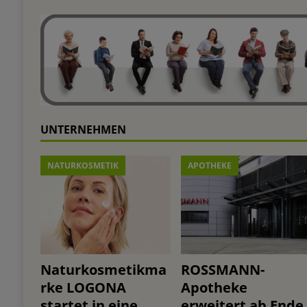
UNTERNEHMEN
NATURKOSMETIK
APOTHEKE
Naturkosmetikma
ROSSMANN-
rke LOGONA
Apotheke
startet in eine
erweitert ab Ende