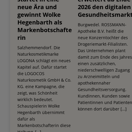
neue Ära und
2026 den digitalen
gewinnt Wolke
Gesundheitsmark
Hegenbarth als
Burgwedel. ROSSMANN-
Markenbotschafte
Apotheke B.V. heißt die
rin
neue Konzerntochter des
Drogeriemarkt-Filialisten.
Salzhemmendorf. Die
Das Unternehmen plant
Naturkosmetikmarke
damit zum Ende des Jahre
LOGONA schlägt ein neues
einen zusätzlichen,
Kapitel auf. Dafür startet
niederschwelligen Zugang
die LOGOCOS
zu Arzneimitteln und
Naturkosmetik GmbH & Co.
apothekennaher
KG. eine Kampagne, die
Gesundheitsversorgung.
zeigt, was Schönheit
Kundinnen, Kunden sowie
wirklich bedeutet.
Patientinnen und Patiente
Schauspielerin Wolke
können dort darüber
[…]
Hegenbarth übernimmt
dafür als
Markenbotschafterin diese
Haltung,
[…]