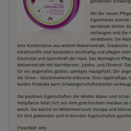
genannten Schwanger
Mit der neuen Pfleg
Eigenmarke alverd
werdende Mütter di
vorbeugen und die Ha
verwöhnen: Die Mama
eine Kombination aus wildem Malvenextrakt, Sheabutter 
Inhaltsstoffe sind besonders reichhaltig und pflegen inten
Elastizität und Spannkraft der Haut. Das Mamaglück Pfleg
Malvenextrakt mit Nachtkerzen-, Jojoba- und Olivenöl. Dam
für ein angenehm, glattes, samtiges Hautgefühl. Der an
die Sinne – Glücksmomente inklusive. Eine regelmäßige, 
beiden Produkte kann Schwangerschaftsstreifen vorbeug
Die positiven Eigenschaften der Wilden Malve sind scho
Heilpflanze leitet sich aus dem griechischem malakos ab
weich. Sie wächst im Mittelmeerraum, Europa und Kleinas
für ihre glättenden und lindernden Eigenschaften geschät
[Text/Bild: dm]