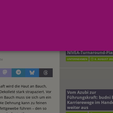
AKTUELLE MELDUNGEN
IK Mamaglück – Pflege während
terreich fördert ehrenamtliches Engagement der Mitarbeitenden in
K Mamaglück
ch der
schung: Unternehmen gehört weltweit zu den Pionieren bei der
Beiersdorf Jahresgesch
2026: Konzern passt
Prognose an und besch
 2026: Konzern passt Prognose an und beschließt NIVEA-Turnaround-Plan
NIVEA-Turnaround-Pla
te
UNTERNEHMEN
6. AUGUST 20
aft wird die Haut an Bauch,
kolleté stark strapaziert. Vor
Vom Azubi zur
Führungskraft: budni 
n Bauch muss sie sich um ein
Karrierewege im Hand
Die Dehnung kann zu feinen
weiter aus
fettgewebe führen – den so