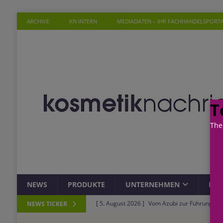
ARCHIVE
KN INTERN
MEDIADATEN – IHR FACHHANDELSPORT
T
The
NEWS
PRODUKTE
UNTERNEHMEN
PER
[ 5. August 2026 ]
Vom Azubi zur Führungskra
NEWS TICKER
[ 4. August 2026 ]
ROSSMANN und Viva con Agu