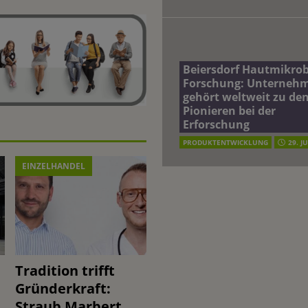
Beiersdorf Hautmikro
Forschung: Unterneh
gehört weltweit zu de
Pionieren bei der
Erforschung
PRODUKTENTWICKLUNG
29. J
EINZELHANDEL
Tradition trifft
Gründerkraft:
Straub Marbert