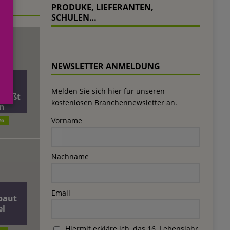
PRODUKE, LIEFERANTEN,
SCHULEN…
NEWSLETTER ANMELDUNG
äft
Melden Sie sich hier für unseren
ließt
kostenlosen Branchennewsletter an.
n
Vorname
26
Nachname
Email
baut
el
Hiermit erkläre ich, das 16. Lebensjahr