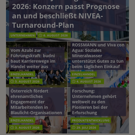
2026: Konzern passt Prognose
an und beschließt NIVEA-
Turnaround-Plan
UNTERNEHMEN
6. AUGUST 2026
ROSSMANN und Viva con
Vom Azubi zur
Agua: Soziales
Führungskraft: budni
Mineralwasser
baut Karrierewege im
unterstützt Gutes zu tun
Handel weiter aus
beim täglichen Einkauf
EINZELHANDEL
EINZELHANDEL
Beiersdorf
5. AUGUST 2026
4. AUGUST 2026
mehr vom leben tag: dm
Hautmikrobiom-
Österreich fördert
Forschung:
ehrenamtliches
Unternehmen gehört
Engagement der
weltweit zu den
Mitarbeitenden in
Pionieren bei der
Blaulicht-Organisationen
Erforschung
EINZELHANDEL
PRODUKTENTWICKLUNG
3. AUGUST 2026
29. JULI 2026