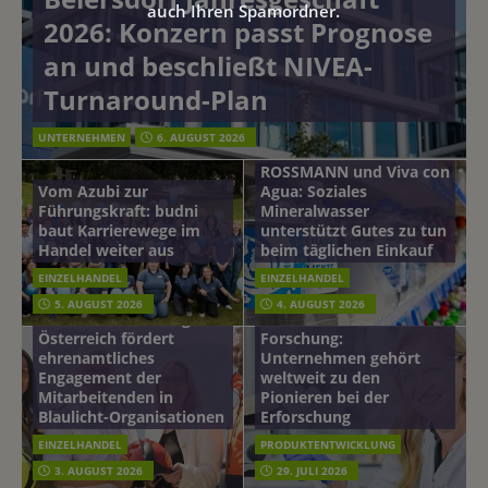
auch Ihren Spamordner.
2026: Konzern passt Prognose
an und beschließt NIVEA-
Turnaround-Plan
UNTERNEHMEN
6. AUGUST 2026
ROSSMANN und Viva con
Vom Azubi zur
Agua: Soziales
Führungskraft: budni
Mineralwasser
baut Karrierewege im
unterstützt Gutes zu tun
Handel weiter aus
beim täglichen Einkauf
EINZELHANDEL
EINZELHANDEL
Beiersdorf
5. AUGUST 2026
4. AUGUST 2026
mehr vom leben tag: dm
Hautmikrobiom-
Österreich fördert
Forschung:
ehrenamtliches
Unternehmen gehört
Engagement der
weltweit zu den
Mitarbeitenden in
Pionieren bei der
Blaulicht-Organisationen
Erforschung
EINZELHANDEL
PRODUKTENTWICKLUNG
3. AUGUST 2026
29. JULI 2026