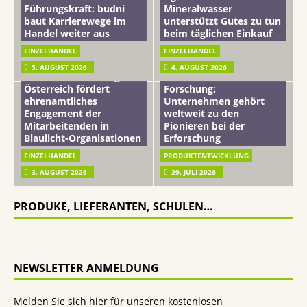
Führungskraft: budni
Mineralwasser
baut Karrierewege im
unterstützt Gutes zu tun
Handel weiter aus
beim täglichen Einkauf
EINZELHANDEL
EINZELHANDEL
Beiersdorf
5. AUGUST 2026
4. AUGUST 2026
mehr vom leben tag: dm
Hautmikrobiom-
Österreich fördert
Forschung:
ehrenamtliches
Unternehmen gehört
Engagement der
weltweit zu den
Mitarbeitenden in
Pionieren bei der
Blaulicht-Organisationen
Erforschung
EINZELHANDEL
PRODUKTENTWICKLUNG
3. AUGUST 2026
29. JULI 2026
PRODUKE, LIEFERANTEN, SCHULEN…
NEWSLETTER ANMELDUNG
Melden Sie sich hier für unseren kostenlosen