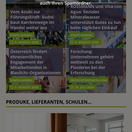
auch Ihren Spamordner.
ROSSMANN und Viva con
Vom Azubi zur
Agua: Soziales
Führungskraft: budni
Mineralwasser
baut Karrierewege im
unterstützt Gutes zu tun
Handel weiter aus
beim täglichen Einkauf
EINZELHANDEL
EINZELHANDEL
Beiersdorf
5. AUGUST 2026
4. AUGUST 2026
mehr vom leben tag: dm
Hautmikrobiom-
Österreich fördert
Forschung:
ehrenamtliches
Unternehmen gehört
Engagement der
weltweit zu den
Mitarbeitenden in
Pionieren bei der
Blaulicht-Organisationen
Erforschung
EINZELHANDEL
PRODUKTENTWICKLUNG
3. AUGUST 2026
29. JULI 2026
PRODUKE, LIEFERANTEN, SCHULEN…