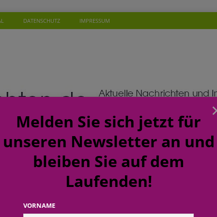
AL
DATENSCHUTZ
IMPRESSUM
Melden Sie sich jetzt für
unseren Newsletter an und
bleiben Sie auf dem
Laufenden!
SONEN
WISSEN
TERMINE
KOMMENTAR
NEW
ft: budni baut Karrierewege im Handel weiter aus
EINZELHANDEL
VORNAME
a: Soziales Mineralwasser unterstützt Gutes zu tun beim täglichen