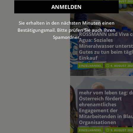
EINZELHANDEL
5. AUGUST 202
Sie erhalten in den nächsten Minuten einen
Bestätigungsmail. Bitte prüfen Sie auch Ihren
ROSSMANN und Viva c
Spamordner.
Agua: Soziales
Mineralwasser unterst
Gutes zu tun beim täg
Einkauf
EINZELHANDEL
4. AUGUST 202
mehr vom leben tag: 
Österreich fördert
ehrenamtliches
Engagement der
Mitarbeitenden in Blau
Organisationen
EINZELHANDEL
3. AUGUST 202