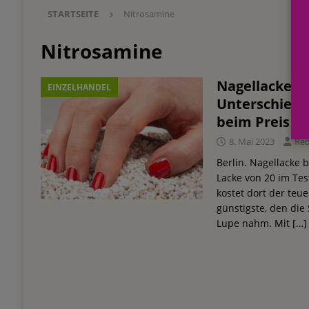
STARTSEITE
Nitrosamine
Einkauf
EINZELHANDEL
[ 3. August 2026 ]
mehr vom leben tag: dm Ös
Nitrosamine
Blaulicht-Organisationen
EINZELHANDEL
Nagellacke be
EINZELHANDEL
[ 29. Juli 2026 ]
Beiersdorf Hautmikrobiom-For
Unterschiede 
Erforschung
PRODUKTENTWICKLUNG
beim Preis
[ 6. August 2026 ]
Beiersdorf Jahresgeschäft
8. Mai 2023
Re
UNTERNEHMEN
Berlin. Nagellacke 
Lacke von 20 im Tes
kostet dort der teue
günstigste, den die
Lupe nahm. Mit
[…]