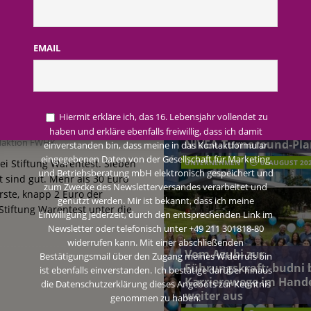
AKTUELLE MELDUNGEN
terreich fördert ehrenamtliches Engagement der Mitarbeitenden in
EMAIL
i Stiftung Warentest:
schung: Unternehmen gehört weltweit zu den Pionieren bei der
liegen vor allem
Beiersdorf Jahresgesch
2026: Konzern passt
Hiermit erkläre ich, das 16. Lebensjahr vollendet zu
Prognose an und besch
haben und erkläre ebenfalls freiwillig, dass ich damit
 2026: Konzern passt Prognose an und beschließt NIVEA-Turnaround-Plan
daktion FWHK
NIVEA-Turnaround-Pla
einverstanden bin, dass meine in das Kontaktformular
eingegebenen Daten von der Gesellschaft für Marketing
bei Stiftung Warentest. Sieben
UNTERNEHMEN
6. AUGUST 20
und Betriebsberatung mbH elektronisch gespeichert und
t sind gut. Mehr als 30 Euro
zum Zwecke des Newsletterversandes verarbeitet und
rste, knapp 2 Euro der
genutzt werden. Mir ist bekannt, dass ich meine
 Stiftung Warentest unter die
Einwilligung jederzeit, durch den entsprechenden Link im
Newsletter oder telefonisch unter +49 211 301818-80
widerrufen kann. Mit einer abschließenden
Vom Azubi zur
Bestätigungsmail über den Zugang meines Widerrufs bin
Führungskraft: budni 
ist ebenfalls einverstanden. Ich bestätige darüber hinaus
Karrierewege im Hand
die Datenschutzerklärung dieses Angebots zur Kenntnis
weiter aus
genommen zu haben.