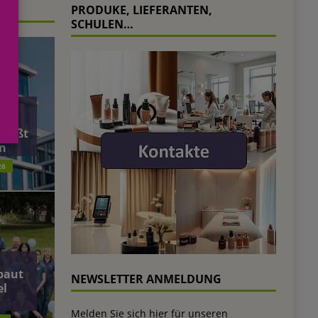
PRODUKE, LIEFERANTEN,
SCHULEN…
äft
ließt
n
26
baut
NEWSLETTER ANMELDUNG
el
Melden Sie sich hier für unseren