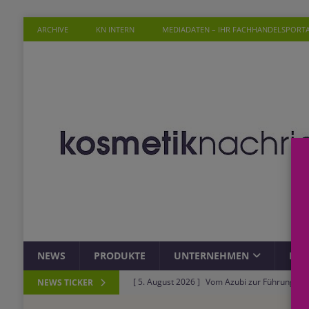
ARCHIVE
KN INTERN
MEDIADATEN – IHR FACHHANDELSPORT
NEWS
PRODUKTE
UNTERNEHMEN
PER
[ 5. August 2026 ]
Vom Azubi zur Führungskra
NEWS TICKER
[ 4. August 2026 ]
ROSSMANN und Viva con Agu