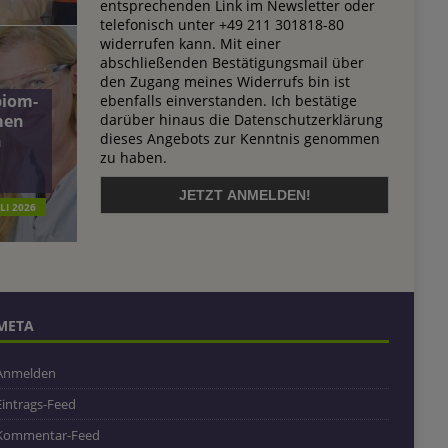
entsprechenden Link im Newsletter oder
telefonisch unter +49 211 301818-80
widerrufen kann. Mit einer
abschließenden Bestätigungsmail über
den Zugang meines Widerrufs bin ist
biom-
ebenfalls einverstanden. Ich bestätige
darüber hinaus die Datenschutzerklärung
men
dieses Angebots zur Kenntnis genommen
n
zu haben.
ULI 2026
META
Anmelden
Eintrags-Feed
Kommentar-Feed