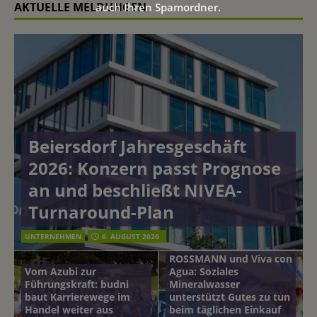
AKTUELLE MELDUNGEN
auch Ihren Spamordner.
Beiersdorf Jahresgeschäft
2026: Konzern passt Prognose
an und beschließt NIVEA-
Turnaround-Plan
UNTERNEHMEN
6. AUGUST 2026
ROSSMANN und Viva con
Vom Azubi zur
Agua: Soziales
Führungskraft: budni
Mineralwasser
baut Karrierewege im
unterstützt Gutes zu tun
Handel weiter aus
beim täglichen Einkauf