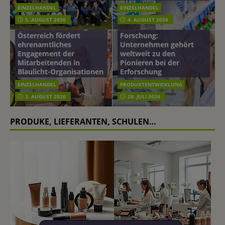
EINZELHANDEL
EINZELHANDEL
Beiersdorf
5. AUGUST 2026
4. AUGUST 2026
mehr vom leben tag: dm
Hautmikrobiom-
Österreich fördert
Forschung:
ehrenamtliches
Unternehmen gehört
Engagement der
weltweit zu den
Mitarbeitenden in
Pionieren bei der
Blaulicht-Organisationen
Erforschung
EINZELHANDEL
PRODUKTENTWICKLUNG
3. AUGUST 2026
29. JULI 2026
PRODUKE, LIEFERANTEN, SCHULEN…