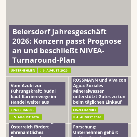
Beiersdorf Jahresgeschäft
2026: Konzern passt Prognose
an und beschließt NIVEA-
Turnaround-Plan
UNTERNEHMEN
6. AUGUST 2026
ROSSMANN und Viva con
Vom Azubi zur
Agua: Soziales
Führungskraft: budni
Mineralwasser
baut Karrierewege im
unterstützt Gutes zu tun
Handel weiter aus
beim täglichen Einkauf
EINZELHANDEL
EINZELHANDEL
Beiersdorf
5. AUGUST 2026
4. AUGUST 2026
mehr vom leben tag: dm
Hautmikrobiom-
Österreich fördert
Forschung:
ehrenamtliches
Unternehmen gehört