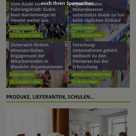
auch Ihren Spamordner.
Vom Azubi zur
Agua: Soziales
Führungskraft: budni
Mineralwasser
baut Karrierewege im
unterstützt Gutes zu tun
Handel weiter aus
beim täglichen Einkauf
EINZELHANDEL
EINZELHANDEL
Beiersdorf
5. AUGUST 2026
4. AUGUST 2026
mehr vom leben tag: dm
Hautmikrobiom-
Österreich fördert
Forschung:
ehrenamtliches
Unternehmen gehört
Engagement der
weltweit zu den
Mitarbeitenden in
Pionieren bei der
Blaulicht-Organisationen
Erforschung
EINZELHANDEL
PRODUKTENTWICKLUNG
3. AUGUST 2026
29. JULI 2026
PRODUKE, LIEFERANTEN, SCHULEN…