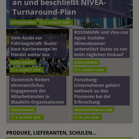
an und beschließt NIVEA-
Turnaround-Plan
UNTERNEHMEN
6. AUGUST 2026
ROSSMANN und Viva con
Vom Azubi zur
Agua: Soziales
Führungskraft: budni
Mineralwasser
baut Karrierewege im
unterstützt Gutes zu tun
Handel weiter aus
beim täglichen Einkauf
EINZELHANDEL
EINZELHANDEL
Beiersdorf
5. AUGUST 2026
4. AUGUST 2026
mehr vom leben tag: dm
Hautmikrobiom-
Österreich fördert
Forschung:
ehrenamtliches
Unternehmen gehört
Engagement der
weltweit zu den
Mitarbeitenden in
Pionieren bei der
Blaulicht-Organisationen
Erforschung
EINZELHANDEL
PRODUKTENTWICKLUNG
3. AUGUST 2026
29. JULI 2026
PRODUKE, LIEFERANTEN, SCHULEN…