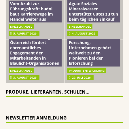
Vom Azubi zur
Agua: Soziales
Führungskraft: budni
Mineralwasser
baut Karrierewege im
unterstützt Gutes zu tun
Handel weiter aus
beim täglichen Einkauf
EINZELHANDEL
EINZELHANDEL
Beiersdorf
5. AUGUST 2026
4. AUGUST 2026
mehr vom leben tag: dm
Hautmikrobiom-
Österreich fördert
Forschung:
ehrenamtliches
Unternehmen gehört
Engagement der
weltweit zu den
Mitarbeitenden in
Pionieren bei der
Blaulicht-Organisationen
Erforschung
EINZELHANDEL
PRODUKTENTWICKLUNG
3. AUGUST 2026
29. JULI 2026
PRODUKE, LIEFERANTEN, SCHULEN…
NEWSLETTER ANMELDUNG