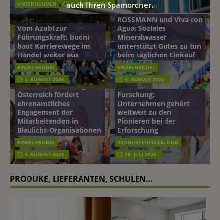
auch Ihren Spamordner.
UNTERNEHMEN
6. AUGUST 2026
ROSSMANN und Viva con
Vom Azubi zur
Agua: Soziales
Führungskraft: budni
Mineralwasser
baut Karrierewege im
unterstützt Gutes zu tun
Handel weiter aus
beim täglichen Einkauf
EINZELHANDEL
EINZELHANDEL
Beiersdorf
5. AUGUST 2026
4. AUGUST 2026
mehr vom leben tag: dm
Hautmikrobiom-
Österreich fördert
Forschung:
ehrenamtliches
Unternehmen gehört
Engagement der
weltweit zu den
Mitarbeitenden in
Pionieren bei der
Blaulicht-Organisationen
Erforschung
EINZELHANDEL
PRODUKTENTWICKLUNG
3. AUGUST 2026
29. JULI 2026
PRODUKE, LIEFERANTEN, SCHULEN…