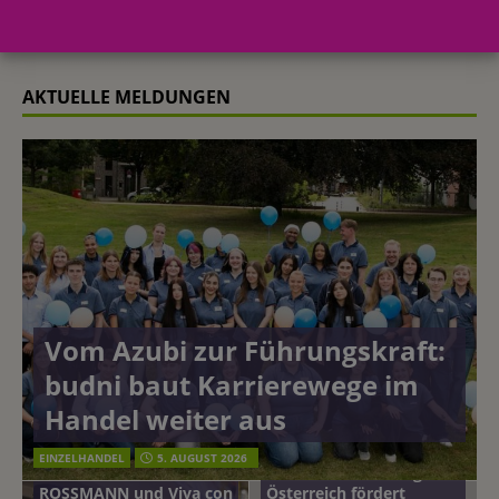
4. Juni 2014
Redaktion FWHK
AKTUELLE MELDUNGEN
Vom Azubi zur Führungskraft:
budni baut Karrierewege im
Handel weiter aus
EINZELHANDEL
5. AUGUST 2026
mehr vom leben tag: dm
ROSSMANN und Viva con
Österreich fördert