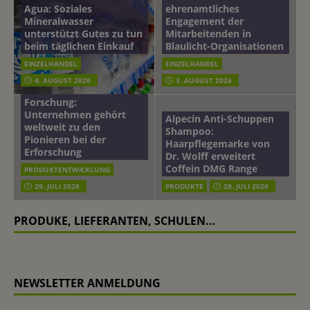
Agua: Soziales
ehrenamtliches
Mineralwasser
Engagement der
unterstützt Gutes zu tun
Mitarbeitenden in
beim täglichen Einkauf
Blaulicht-Organisationen
EINZELHANDEL
EINZELHANDEL
Beiersdorf
4. AUGUST 2026
3. AUGUST 2026
Hautmikrobiom-
Forschung:
Unternehmen gehört
Alpecin Anti-Schuppen
weltweit zu den
Shampoo:
Pionieren bei der
Haarpflegemarke von
Erforschung
Dr. Wolff erweitert
Coffein DMG Range
PRODUKTENTWICKLUNG
29. JULI 2026
PRODUKTE
28. JULI 2026
PRODUKE, LIEFERANTEN, SCHULEN…
NEWSLETTER ANMELDUNG