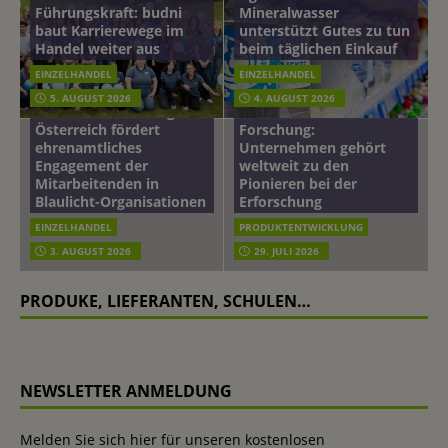
Führungskraft: budni
Mineralwasser
baut Karrierewege im
unterstützt Gutes zu tun
Handel weiter aus
beim täglichen Einkauf
EINZELHANDEL
EINZELHANDEL
Beiersdorf
5. AUGUST 2026
4. AUGUST 2026
mehr vom leben tag: dm
Hautmikrobiom-
Österreich fördert
Forschung:
ehrenamtliches
Unternehmen gehört
Engagement der
weltweit zu den
Mitarbeitenden in
Pionieren bei der
Blaulicht-Organisationen
Erforschung
EINZELHANDEL
PRODUKTENTWICKLUNG
3. AUGUST 2026
29. JULI 2026
PRODUKE, LIEFERANTEN, SCHULEN…
NEWSLETTER ANMELDUNG
Melden Sie sich hier für unseren kostenlosen