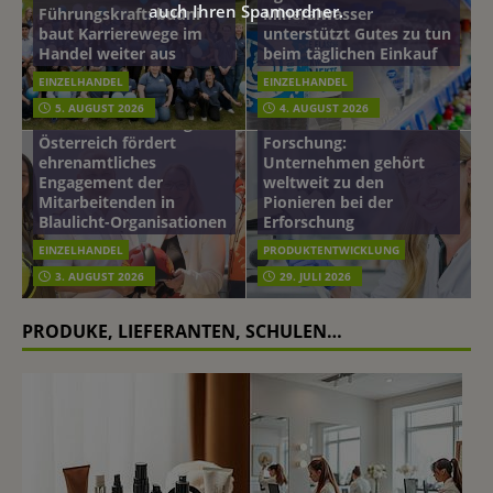
auch Ihren Spamordner.
Führungskraft: budni
Mineralwasser
baut Karrierewege im
unterstützt Gutes zu tun
Handel weiter aus
beim täglichen Einkauf
EINZELHANDEL
EINZELHANDEL
Beiersdorf
5. AUGUST 2026
4. AUGUST 2026
mehr vom leben tag: dm
Hautmikrobiom-
Österreich fördert
Forschung:
ehrenamtliches
Unternehmen gehört
Engagement der
weltweit zu den
Mitarbeitenden in
Pionieren bei der
Blaulicht-Organisationen
Erforschung
EINZELHANDEL
PRODUKTENTWICKLUNG
3. AUGUST 2026
29. JULI 2026
PRODUKE, LIEFERANTEN, SCHULEN…