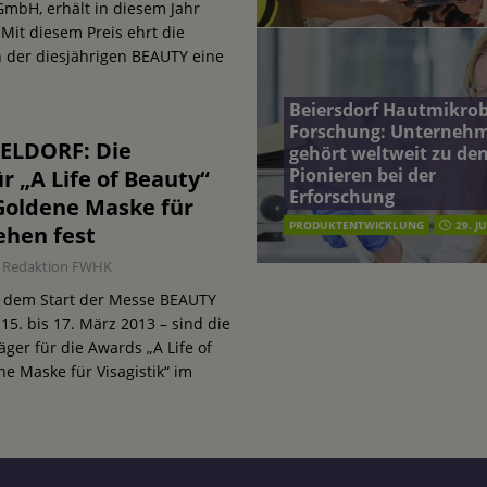
bH, erhält in diesem Jahr
 Mit diesem Preis ehrt die
der diesjährigen BEAUTY eine
Beiersdorf Hautmikro
Forschung: Unterneh
ELDORF: Die
gehört weltweit zu de
Pionieren bei der
ür „A Life of Beauty“
Erforschung
„Goldene Maske für
PRODUKTENTWICKLUNG
29. J
tehen fest
Redaktion FWHK
 dem Start der Messe BEAUTY
. bis 17. März 2013 – sind die
äger für die Awards „A Life of
e Maske für Visagistik“ im