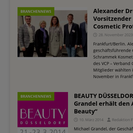
Alexander Dru
BRANCHENNEWS
Vorsitzender
Cosmetic Pro
28. November 2023
Frankfurt/Berlin. Al
geschäftsführende G
Schrammek Kosmetik,
des VCP – Verband C
Mitglieder wählten
November in Frank
BEAUTY DÜSSELDORF
BRANCHENNEWS
Grandel erhält den 
Beauty“
10. März 2014
Redaktion
Michael Grandel, der Geschäf