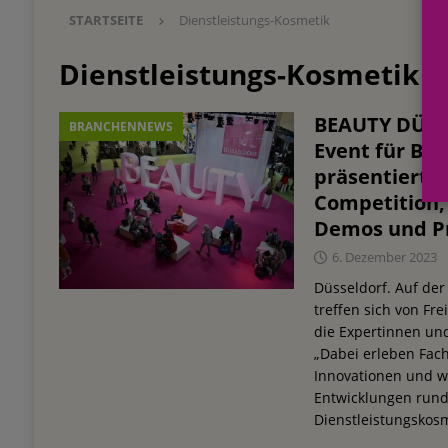
STARTSEITE
Dienstleistungs-Kosmetik
Einkauf
EINZELHANDEL
[ 3. August 2026 ]
mehr vom leben tag: dm Ös
Dienstleistungs-Kosmetik
Blaulicht-Organisationen
EINZELHANDEL
BEAUTY DÜSS
BRANCHENNEWS
[ 29. Juli 2026 ]
Beiersdorf Hautmikrobiom-For
Event für Bea
Erforschung
PRODUKTENTWICKLUNG
präsentiert 
Competition, 
[ 6. August 2026 ]
Beiersdorf Jahresgeschäft
Demos und P
UNTERNEHMEN
6. Dezember 2023
Düsseldorf. Auf d
treffen sich von Fre
die Expertinnen un
„Dabei erleben Fach
Innovationen und w
Entwicklungen rund
Dienstleistungskosm