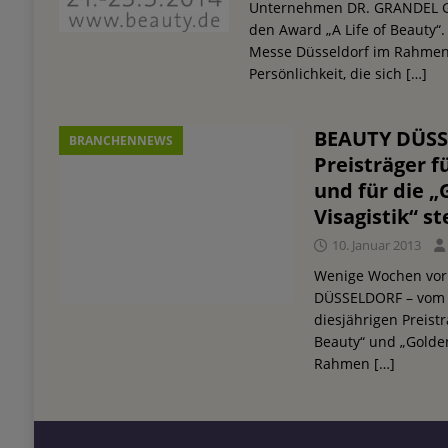
Unternehmen DR. GRANDEL Gm
den Award „A Life of Beauty“.
Messe Düsseldorf im Rahmen 
Persönlichkeit, die sich
[…]
BEAUTY DÜSS
BRANCHENNEWS
Preisträger f
und für die 
Visagistik“ s
10. Januar 2013
Wenige Wochen vor
DÜSSELDORF – vom 15
diesjährigen Preistr
Beauty“ und „Golden
Rahmen
[…]