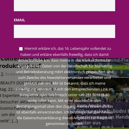
AKTUELLE MELDUNGEN
terreich fördert ehrenamtliches Engagement der Mitarbeitenden in
EMAIL
ELDORF 2024: Das
schung: Unternehmen gehört weltweit zu den Pionieren bei der
uty-Professionals
Beiersdorf Jahresgesch
2026: Konzern passt
Hiermit erkläre ich, das 16. Lebensjahr vollendet zu
einen bunten Mix aus
Prognose an und besch
haben und erkläre ebenfalls freiwillig, dass ich damit
Conference, Live-
 2026: Konzern passt Prognose an und beschließt NIVEA-Turnaround-Plan
NIVEA-Turnaround-Pla
einverstanden bin, dass meine in das Kontaktformular
roduktverkauf
eingegebenen Daten von der Gesellschaft für Marketing
UNTERNEHMEN
6. AUGUST 20
und Betriebsberatung mbH elektronisch gespeichert und
Redaktion FWHK
zum Zwecke des Newsletterversandes verarbeitet und
er BEAUTY DÜSSELDORF 2024
genutzt werden. Mir ist bekannt, dass ich meine
itag, 22., bis Sonntag, 24. März
Einwilligung jederzeit, durch den entsprechenden Link im
Newsletter oder telefonisch unter +49 211 301818-80
d Experten der Beauty Branche.
widerrufen kann. Mit einer abschließenden
besucher aktuelle Trends,
Vom Azubi zur
Bestätigungsmail über den Zugang meines Widerrufs bin
issenschaftlichen
Führungskraft: budni 
ist ebenfalls einverstanden. Ich bestätige darüber hinaus
 um die
Karrierewege im Hand
die Datenschutzerklärung dieses Angebots zur Kenntnis
etik“,
[…]
weiter aus
genommen zu haben.