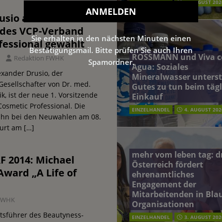
EINZELHANDEL
5. AUGUST 202
sio als neuer 1.
 des VCP-Verband
Sie erhalten in den nächsten Minuten einen
fessional gewählt
Bestätigungsmail. Bitte prüfen Sie auch Ihren
ROSSMANN und Viva c
Redaktion FWHK
Spamordner.
Agua: Soziales
exander Drusio, der
Mineralwasser unterst
esellschafter von Dr. med.
Gutes zu tun beim täg
 ist der neue 1. Vorsitzende
Einkauf
osmetic Professional. Die
EINZELHANDEL
4. AUGUST 202
 ihn bei den Neuwahlen am 08.
furt am
[…]
mehr vom leben tag: 
 2014: Michael
Österreich fördert
Award „A Life of
ehrenamtliches
Engagement der
Mitarbeitenden in Blau
 FWHK
Organisationen
tsführer des Beautyness-
EINZELHANDEL
3. AUGUST 202