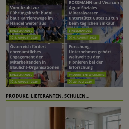
ROSSMANN und Viva con
Vom Azubi zur
Agua: Soziales
Führungskraft: budni
Mineralwasser
baut Karrierewege im
unterstützt Gutes zu tun
Handel weiter aus
beim täglichen Einkauf
EINZELHANDEL
EINZELHANDEL
Beiersdorf
5. AUGUST 2026
4. AUGUST 2026
mehr vom leben tag: dm
Hautmikrobiom-
Österreich fördert
Forschung:
ehrenamtliches
Unternehmen gehört
Engagement der
weltweit zu den
Mitarbeitenden in
Pionieren bei der
Blaulicht-Organisationen
Erforschung
EINZELHANDEL
PRODUKTENTWICKLUNG
3. AUGUST 2026
29. JULI 2026
PRODUKE, LIEFERANTEN, SCHULEN…