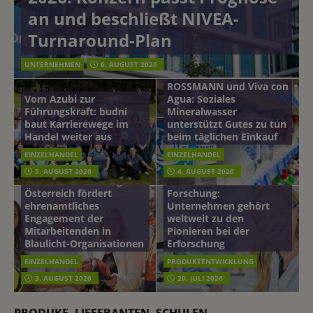
an und beschließt NIVEA-
Turnaround-Plan
UNTERNEHMEN
6. AUGUST 2026
ROSSMANN und Viva con
Vom Azubi zur
Agua: Soziales
Führungskraft: budni
Mineralwasser
baut Karrierewege im
unterstützt Gutes zu tun
Handel weiter aus
beim täglichen Einkauf
EINZELHANDEL
EINZELHANDEL
Beiersdorf
5. AUGUST 2026
4. AUGUST 2026
mehr vom leben tag: dm
Hautmikrobiom-
Österreich fördert
Forschung:
ehrenamtliches
Unternehmen gehört
Engagement der
weltweit zu den
Mitarbeitenden in
Pionieren bei der
Blaulicht-Organisationen
Erforschung
EINZELHANDEL
PRODUKTENTWICKLUNG
3. AUGUST 2026
29. JULI 2026
PRODUKE, LIEFERANTEN, SCHULEN…