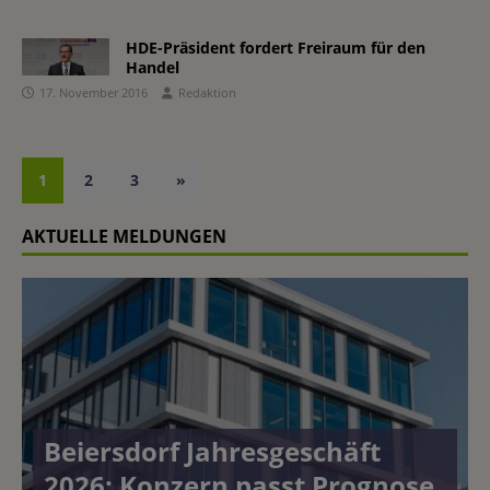
HDE-Präsident fordert Freiraum für den
Handel
17. November 2016
Redaktion
1
2
3
»
AKTUELLE MELDUNGEN
Beiersdorf Jahresgeschäft
2026: Konzern passt Prognose