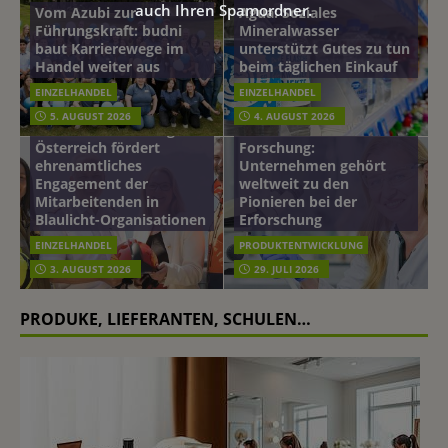
auch Ihren Spamordner.
Vom Azubi zur
Agua: Soziales
Führungskraft: budni
Mineralwasser
baut Karrierewege im
unterstützt Gutes zu tun
Handel weiter aus
beim täglichen Einkauf
EINZELHANDEL
EINZELHANDEL
Beiersdorf
5. AUGUST 2026
4. AUGUST 2026
mehr vom leben tag: dm
Hautmikrobiom-
Österreich fördert
Forschung:
ehrenamtliches
Unternehmen gehört
Engagement der
weltweit zu den
Mitarbeitenden in
Pionieren bei der
Blaulicht-Organisationen
Erforschung
EINZELHANDEL
PRODUKTENTWICKLUNG
3. AUGUST 2026
29. JULI 2026
PRODUKE, LIEFERANTEN, SCHULEN…