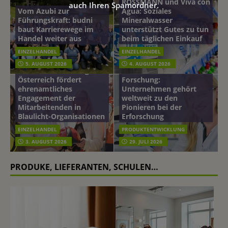
ROSSMANN und Viva con
auch Ihren Spamordner.
Vom Azubi zur
Agua: Soziales
Führungskraft: budni
Mineralwasser
baut Karrierewege im
unterstützt Gutes zu tun
Handel weiter aus
beim täglichen Einkauf
EINZELHANDEL
EINZELHANDEL
Beiersdorf
5. AUGUST 2026
4. AUGUST 2026
mehr vom leben tag: dm
Hautmikrobiom-
Österreich fördert
Forschung:
ehrenamtliches
Unternehmen gehört
Engagement der
weltweit zu den
Mitarbeitenden in
Pionieren bei der
Blaulicht-Organisationen
Erforschung
EINZELHANDEL
PRODUKTENTWICKLUNG
3. AUGUST 2026
29. JULI 2026
PRODUKE, LIEFERANTEN, SCHULEN…