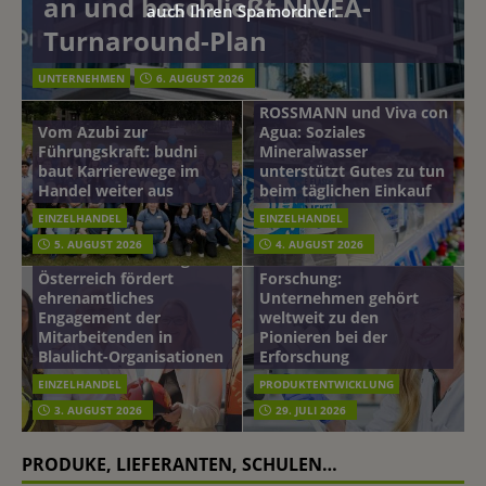
an und beschließt NIVEA-
auch Ihren Spamordner.
Turnaround-Plan
UNTERNEHMEN
6. AUGUST 2026
ROSSMANN und Viva con
Vom Azubi zur
Agua: Soziales
Führungskraft: budni
Mineralwasser
baut Karrierewege im
unterstützt Gutes zu tun
Handel weiter aus
beim täglichen Einkauf
EINZELHANDEL
EINZELHANDEL
Beiersdorf
5. AUGUST 2026
4. AUGUST 2026
mehr vom leben tag: dm
Hautmikrobiom-
Österreich fördert
Forschung:
ehrenamtliches
Unternehmen gehört
Engagement der
weltweit zu den
Mitarbeitenden in
Pionieren bei der
Blaulicht-Organisationen
Erforschung
EINZELHANDEL
PRODUKTENTWICKLUNG
3. AUGUST 2026
29. JULI 2026
PRODUKE, LIEFERANTEN, SCHULEN…