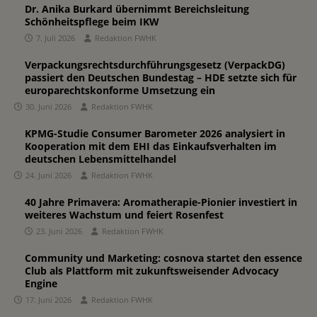
Dr. Anika Burkard übernimmt Bereichsleitung
Schönheitspflege beim IKW
7. Juli 2026
Redaktion FWHK
Verpackungsrechtsdurchführungsgesetz (VerpackDG)
passiert den Deutschen Bundestag – HDE setzte sich für
europarechtskonforme Umsetzung ein
30. Juni 2026
Redaktion FWHK
KPMG-Studie Consumer Barometer 2026 analysiert in
Kooperation mit dem EHI das Einkaufsverhalten im
deutschen Lebensmittelhandel
24. Juni 2026
Redaktion FWHK
40 Jahre Primavera: Aromatherapie-Pionier investiert in
weiteres Wachstum und feiert Rosenfest
23. Juni 2026
Redaktion FWHK
Community und Marketing: cosnova startet den essence
Club als Plattform mit zukunftsweisender Advocacy
Engine
17. Juni 2026
Redaktion FWHK