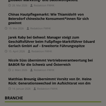
28. Mai 2026
Redaktion FWHK
Chinas Hautpflegemarkt: Wie Thiamidol® von
Beiersdorf chinesische Konsument*innen für sich
gewinnt
19. Mai 2026
Redaktion FWHK
Jarek Raby bei Gehwol: Manager steigt zum
Geschäftsführer beim Fußpflege-Marktführer Eduard
Gerlach GmbH auf – Erweiterte Führungsspitze
15. April 2026
Redaktion FWHK
Nicole Süss übernimmt Vertriebsverantwortung bei
BABOR für die Schweiz und Österreich
2. März 2026
Redaktion FWHK
Matthias Breunig übernimmt Vorsitz von Dr. Heino
Rück: Generationswechsel im Aufsichtsrat von dm
14. Januar 2026
Redaktion FWHK
BRANCHE