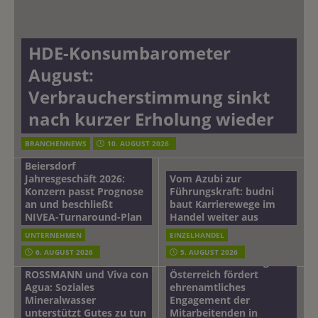
HDE-Konsumbarometer
August:
Verbraucherstimmung sinkt
nach kurzer Erholung wieder
BRANCHENNEWS
10. AUGUST 2026
Beiersdorf
Jahresgeschäft 2026:
Vom Azubi zur
Konzern passt Prognose
Führungskraft: budni
an und beschließt
baut Karrierewege im
NIVEA-Turnaround-Plan
Handel weiter aus
UNTERNEHMEN
EINZELHANDEL
6. AUGUST 2026
5. AUGUST 2026
mehr vom leben tag: dm
ROSSMANN und Viva con
Österreich fördert
Agua: Soziales
ehrenamtliches
Mineralwasser
Engagement der
unterstützt Gutes zu tun
Mitarbeitenden in