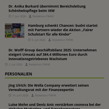
Dr. Anika Burkard übernimmt Bereichsleitung
Schönheitspflege beim IKW
7. Juli 2026
Redaktion FWHK
Hamburg schenkt Chancen: budni startet
mit Partnern wieder die Aktion „Fairer
Schulstart für alle Kinder“
6. Juli 2026
Redaktion FWHK
Dr. Wolff Group Geschäftsbilanz 2025: Unternehmen
steigert Umsatz auf 384,4 Millionen Euro durch
innovationsgetriebenes Wachstum
2. Juli 2026
Redaktion FWHK
PERSONALIEN
Jing Ulrich: Die Wella Company erweitert seinen
Verwaltungsrat mit der Finanzexpertin
16. Juni 2026
Redaktion FWHK
Luise Mohn und Deniz Anic verstärken cosnova bei der
globalen Marketing- und Datenkompetenz