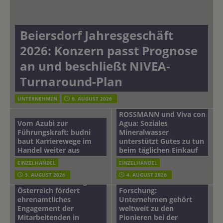
Beiersdorf Jahresgeschäft
2026: Konzern passt Prognose
an und beschließt NIVEA-
Turnaround-Plan
UNTERNEHMEN
6. AUGUST 2026
ROSSMANN und Viva con
Vom Azubi zur
Agua: Soziales
Führungskraft: budni
Mineralwasser
baut Karrierewege im
unterstützt Gutes zu tun
Handel weiter aus
beim täglichen Einkauf
EINZELHANDEL
EINZELHANDEL
Beiersdorf
5. AUGUST 2026
4. AUGUST 2026
mehr vom leben tag: dm
Hautmikrobiom-
Österreich fördert
Forschung:
ehrenamtliches
Unternehmen gehört
Engagement der
weltweit zu den
Mitarbeitenden in
Pionieren bei der