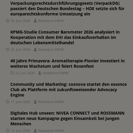
Verpackungsrechtsdurchführungsgesetz (VerpackDG)
passiert den Deutschen Bundestag – HDE setzte sich für
europarechtskonforme Umsetzung ein
30. Juni 2026
Redaktion FWHK
KPMG-Studie Consumer Barometer 2026 analysiert in
Kooperation mit dem EHI das Einkaufsverhalten im
deutschen Lebensmittelhandel
24. Juni 2026
Redaktion FWHK
40 Jahre Primavera: Aromatherapie-Pionier investiert in
weiteres Wachstum und feiert Rosenfest
23. Juni 2026
Redaktion FWHK
Community und Marketing: cosnova startet den essence
Club als Plattform mit zukunftsweisender Advocacy
Engine
17. Juni 2026
Redaktion FWHK
Digitales Hub unseen: NIVEA CONNECT und ROSSMANN
starten neue Kampagne gegen Einsamkeit bei jungen
Menschen
10. Juni 2026
Redaktion FWHK