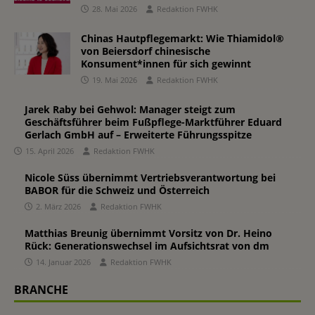
28. Mai 2026
Redaktion FWHK
Chinas Hautpflegemarkt: Wie Thiamidol®
von Beiersdorf chinesische
Konsument*innen für sich gewinnt
19. Mai 2026
Redaktion FWHK
Jarek Raby bei Gehwol: Manager steigt zum
Geschäftsführer beim Fußpflege-Marktführer Eduard
Gerlach GmbH auf – Erweiterte Führungsspitze
15. April 2026
Redaktion FWHK
Nicole Süss übernimmt Vertriebsverantwortung bei
BABOR für die Schweiz und Österreich
2. März 2026
Redaktion FWHK
Matthias Breunig übernimmt Vorsitz von Dr. Heino
Rück: Generationswechsel im Aufsichtsrat von dm
14. Januar 2026
Redaktion FWHK
BRANCHE