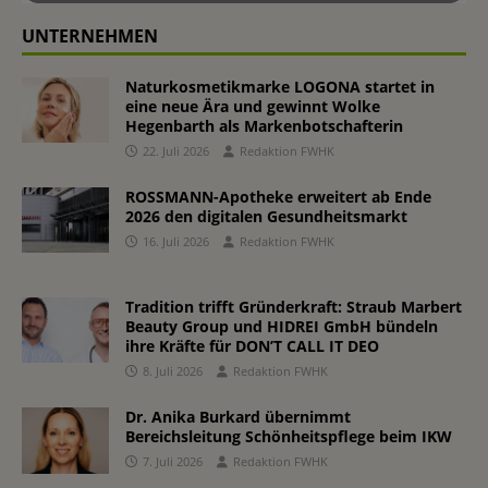
UNTERNEHMEN
Naturkosmetikmarke LOGONA startet in
eine neue Ära und gewinnt Wolke
Hegenbarth als Markenbotschafterin
22. Juli 2026
Redaktion FWHK
ROSSMANN-Apotheke erweitert ab Ende
2026 den digitalen Gesundheitsmarkt
16. Juli 2026
Redaktion FWHK
Tradition trifft Gründerkraft: Straub Marbert
Beauty Group und HIDREI GmbH bündeln
ihre Kräfte für DON’T CALL IT DEO
8. Juli 2026
Redaktion FWHK
Dr. Anika Burkard übernimmt
Bereichsleitung Schönheitspflege beim IKW
7. Juli 2026
Redaktion FWHK