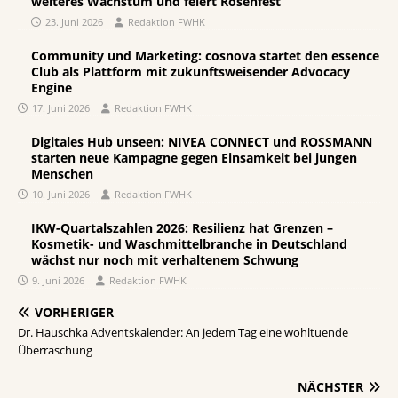
weiteres Wachstum und feiert Rosenfest
23. Juni 2026
Redaktion FWHK
Community und Marketing: cosnova startet den essence
Club als Plattform mit zukunftsweisender Advocacy
Engine
17. Juni 2026
Redaktion FWHK
Digitales Hub unseen: NIVEA CONNECT und ROSSMANN
starten neue Kampagne gegen Einsamkeit bei jungen
Menschen
10. Juni 2026
Redaktion FWHK
IKW-Quartalszahlen 2026: Resilienz hat Grenzen –
Kosmetik- und Waschmittelbranche in Deutschland
wächst nur noch mit verhaltenem Schwung
9. Juni 2026
Redaktion FWHK
VORHERIGER
Dr. Hauschka Adventskalender: An jedem Tag eine wohltuende
Überraschung
NÄCHSTER