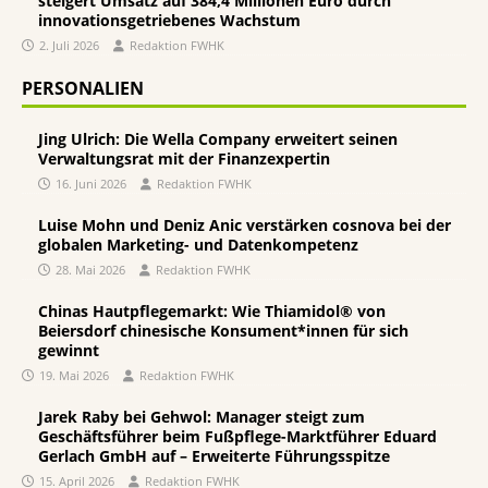
steigert Umsatz auf 384,4 Millionen Euro durch
innovationsgetriebenes Wachstum
2. Juli 2026
Redaktion FWHK
PERSONALIEN
Jing Ulrich: Die Wella Company erweitert seinen
Verwaltungsrat mit der Finanzexpertin
16. Juni 2026
Redaktion FWHK
Luise Mohn und Deniz Anic verstärken cosnova bei der
globalen Marketing- und Datenkompetenz
28. Mai 2026
Redaktion FWHK
Chinas Hautpflegemarkt: Wie Thiamidol® von
Beiersdorf chinesische Konsument*innen für sich
gewinnt
19. Mai 2026
Redaktion FWHK
Jarek Raby bei Gehwol: Manager steigt zum
Geschäftsführer beim Fußpflege-Marktführer Eduard
Gerlach GmbH auf – Erweiterte Führungsspitze
15. April 2026
Redaktion FWHK