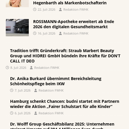
Hegenbarth als Markenbotschafterin
22. Juli 2026
Redaktion FWHK
ROSSMANN-Apotheke erweitert ab Ende
2026 den digitalen Gesundheitsmarkt
16. Juli 2026
Redaktion FWHK
Tradition trifft Gründerkraft: Straub Marbert Beauty
Group und HIDREI GmbH bündeln ihre Kräfte für DON’T
CALL IT DEO
8. Juli 2026
Redaktion FWHK
Dr. Anika Burkard übernimmt Bereichsleitung
Schönheitspflege beim IKW
7. Juli 2026
Redaktion FWHK
Hamburg schenkt Chancen: budni startet mit Partnern
wieder die Aktion „Fairer Schulstart für alle Kinder“
6. Juli 2026
Redaktion FWHK
Dr. Wolff Group Geschäftsbilanz 2025: Unternehmen