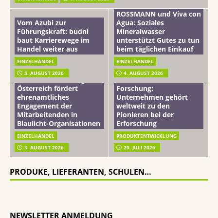
ROSSMANN und Viva con
Vom Azubi zur
Agua: Soziales
Führungskraft: budni
Mineralwasser
baut Karrierewege im
unterstützt Gutes zu tun
Handel weiter aus
beim täglichen Einkauf
EINZELHANDEL
EINZELHANDEL
Beiersdorf
5. AUGUST 2026
4. AUGUST 2026
mehr vom leben tag: dm
Hautmikrobiom-
Österreich fördert
Forschung:
ehrenamtliches
Unternehmen gehört
Engagement der
weltweit zu den
Mitarbeitenden in
Pionieren bei der
Blaulicht-Organisationen
Erforschung
EINZELHANDEL
PRODUKTENTWICKLUNG
3. AUGUST 2026
29. JULI 2026
PRODUKE, LIEFERANTEN, SCHULEN…
NEWSLETTER ANMELDUNG