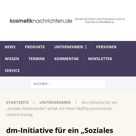
NEWS
PRODUKTE
UNTERNEHMEN
PERSONEN
WISSEN
TERMINE
KOMMENTAR
NEWSLETTER
SERVICE
STARTSEITE
UNTERNEHMEN
dm-Initiative für ein
„Soziales Miteinander“ erhält mit Peter Maffay prominente
Unterstützung
dm-Initiative für ein „Soziales