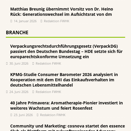
Matthias Breunig übernimmt Vorsitz von Dr. Heino
Rück: Generationswechsel im Aufsichtsrat von dm
14. Januar 2026
Redaktion FWHK
BRANCHE
Verpackungsrechtsdurchführungsgesetz (VerpackDG)
passiert den Deutschen Bundestag – HDE setzte sich für
europarechtskonforme Umsetzung ein
30. Juni 2026
Redaktion FWHK
KPMG-Studie Consumer Barometer 2026 analysiert in
Kooperation mit dem EHI das Einkaufsverhalten im
deutschen Lebensmittelhandel
24. Juni 2026
Redaktion FWHK
40 Jahre Primavera: Aromatherapie-Pionier investiert in
weiteres Wachstum und feiert Rosenfest
23. Juni 2026
Redaktion FWHK
Community und Marketing: cosnova startet den essence