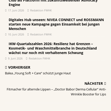
Club als Plattform mit zukunftsweisender Advocacy
Engine
17. Juni 2026
Redaktion FWHK
Digitales Hub unseen: NIVEA CONNECT und ROSSMANN
starten neue Kampagne gegen Einsamkeit bei jungen
Menschen
10. Juni 2026
Redaktion FWHK
IKW-Quartalszahlen 2026: Resilienz hat Grenzen –
Kosmetik- und Waschmittelbranche in Deutschland
wächst nur noch mit verhaltenem Schwung
9. Juni 2026
Redaktion FWHK
VORHERIGER
Balea „Young Soft + Care“ schützt junge Haut
NÄCHSTER
Fitmacher für alternde Lippen – „Doctor Babor Derma Cellular“ Anti-
Wrinkle Booster for Lips