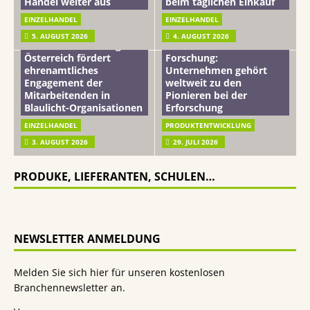
Handel weiter aus
beim täglichen Einkauf
EINZELHANDEL
EINZELHANDEL
Beiersdorf
5. AUGUST 2026
4. AUGUST 2026
mehr vom leben tag: dm
Hautmikrobiom-
Österreich fördert
Forschung:
ehrenamtliches
Unternehmen gehört
Engagement der
weltweit zu den
Mitarbeitenden in
Pionieren bei der
Blaulicht-Organisationen
Erforschung
EINZELHANDEL
PRODUKTENTWICKLUNG
3. AUGUST 2026
29. JULI 2026
PRODUKE, LIEFERANTEN, SCHULEN…
NEWSLETTER ANMELDUNG
Melden Sie sich hier für unseren kostenlosen
Branchennewsletter an.