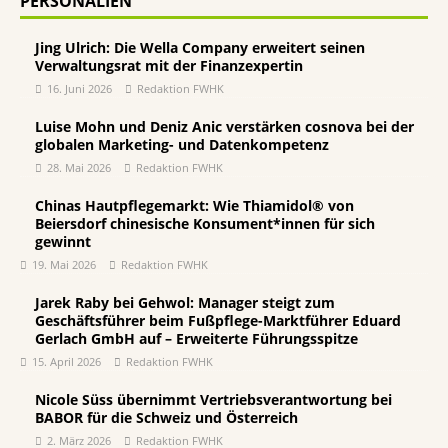
PERSONALIEN
Jing Ulrich: Die Wella Company erweitert seinen
Verwaltungsrat mit der Finanzexpertin
16. Juni 2026
Redaktion FWHK
Luise Mohn und Deniz Anic verstärken cosnova bei der
globalen Marketing- und Datenkompetenz
28. Mai 2026
Redaktion FWHK
Chinas Hautpflegemarkt: Wie Thiamidol® von
Beiersdorf chinesische Konsument*innen für sich
gewinnt
19. Mai 2026
Redaktion FWHK
Jarek Raby bei Gehwol: Manager steigt zum
Geschäftsführer beim Fußpflege-Marktführer Eduard
Gerlach GmbH auf – Erweiterte Führungsspitze
15. April 2026
Redaktion FWHK
Nicole Süss übernimmt Vertriebsverantwortung bei
BABOR für die Schweiz und Österreich
2. März 2026
Redaktion FWHK