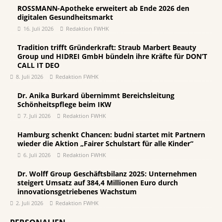
ROSSMANN-Apotheke erweitert ab Ende 2026 den
digitalen Gesundheitsmarkt
16. Juli 2026
Redaktion FWHK
Tradition trifft Gründerkraft: Straub Marbert Beauty
Group und HIDREI GmbH bündeln ihre Kräfte für DON’T
CALL IT DEO
8. Juli 2026
Redaktion FWHK
Dr. Anika Burkard übernimmt Bereichsleitung
Schönheitspflege beim IKW
7. Juli 2026
Redaktion FWHK
Hamburg schenkt Chancen: budni startet mit Partnern
wieder die Aktion „Fairer Schulstart für alle Kinder“
6. Juli 2026
Redaktion FWHK
Dr. Wolff Group Geschäftsbilanz 2025: Unternehmen
steigert Umsatz auf 384,4 Millionen Euro durch
innovationsgetriebenes Wachstum
2. Juli 2026
Redaktion FWHK