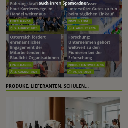
auch Ihren Spamordner.
Führungskraft: budni
Mineralwasser
baut Karrierewege im
unterstützt Gutes zu tun
Handel weiter aus
beim täglichen Einkauf
EINZELHANDEL
EINZELHANDEL
Beiersdorf
5. AUGUST 2026
4. AUGUST 2026
mehr vom leben tag: dm
Hautmikrobiom-
Österreich fördert
Forschung:
ehrenamtliches
Unternehmen gehört
Engagement der
weltweit zu den
Mitarbeitenden in
Pionieren bei der
Blaulicht-Organisationen
Erforschung
EINZELHANDEL
PRODUKTENTWICKLUNG
3. AUGUST 2026
29. JULI 2026
PRODUKE, LIEFERANTEN, SCHULEN…