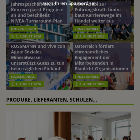
auch Ihren Spamordner.
Jahresgeschäft 2026:
Vom Azubi zur
Konzern passt Prognose
Führungskraft: budni
an und beschließt
baut Karrierewege im
NIVEA-Turnaround-Plan
Handel weiter aus
UNTERNEHMEN
EINZELHANDEL
6. AUGUST 2026
5. AUGUST 2026
mehr vom leben tag: dm
ROSSMANN und Viva con
Österreich fördert
Agua: Soziales
ehrenamtliches
Mineralwasser
Engagement der
unterstützt Gutes zu tun
Mitarbeitenden in
beim täglichen Einkauf
Blaulicht-Organisationen
EINZELHANDEL
EINZELHANDEL
4. AUGUST 2026
3. AUGUST 2026
PRODUKE, LIEFERANTEN, SCHULEN…