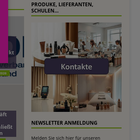
PRODUKE, LIEFERANTEN,
SCHULEN…
r
sinkt
2026
äft
NEWSLETTER ANMELDUNG
ließt
n
Melden Sie sich hier für unseren