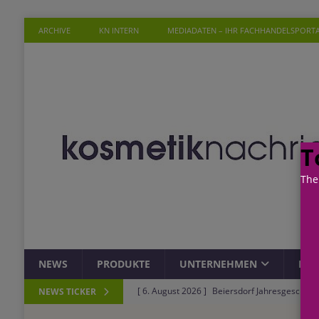
ARCHIVE
KN INTERN
MEDIADATEN – IHR FACHHANDELSPORT
T
The
NEWS
PRODUKTE
UNTERNEHMEN
PER
[ 6. August 2026 ]
Beiersdorf Jahresgeschäft
NEWS TICKER
UNTERNEHMEN