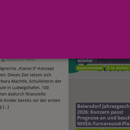
AKTUELLE MELDUNGEN
ft: budni baut Karrierewege im Handel weiter aus
EINZELHANDEL
a: Soziales Mineralwasser unterstützt Gutes zu tun beim täglichen
me
ept: Mit 1 Million
HDE-Konsumbaromete
terreich fördert ehrenamtliches Engagement der Mitarbeitenden in
icht ROSSMANN 100
August:
Verbraucherstimmung 
 Förderprogramm
nach kurzer Erholung
ust: Verbraucherstimmung sinkt nach kurzer Erholung wieder
Redaktion FWHK
wieder
lgreiche „Klasse 0“-Konzept
BRANCHENNEWS
10. AUGUST 
n: Dieses Ziel setzen sich
ra Mächtle, Schulleiterin der
le in Ludwigshafen. 100
ten dadurch finanzielle
t Kinder bereits vor der ersten
Beiersdorf Jahresgesch
ng
[…]
2026: Konzern passt
Prognose an und besch
NIVEA-Turnaround-Pla