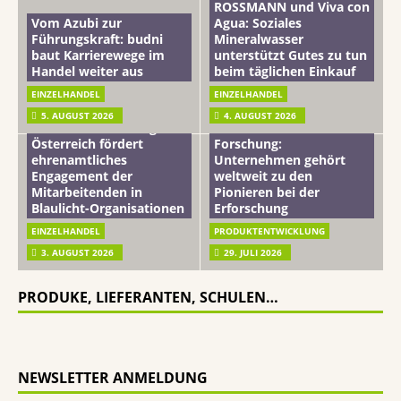
ROSSMANN und Viva con
Vom Azubi zur
Agua: Soziales
Führungskraft: budni
Mineralwasser
baut Karrierewege im
unterstützt Gutes zu tun
Handel weiter aus
beim täglichen Einkauf
EINZELHANDEL
EINZELHANDEL
Beiersdorf
5. AUGUST 2026
4. AUGUST 2026
mehr vom leben tag: dm
Hautmikrobiom-
Österreich fördert
Forschung:
ehrenamtliches
Unternehmen gehört
Engagement der
weltweit zu den
Mitarbeitenden in
Pionieren bei der
Blaulicht-Organisationen
Erforschung
EINZELHANDEL
PRODUKTENTWICKLUNG
3. AUGUST 2026
29. JULI 2026
PRODUKE, LIEFERANTEN, SCHULEN…
NEWSLETTER ANMELDUNG