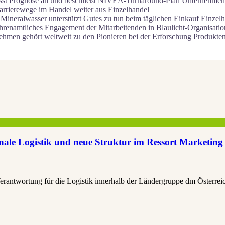
asst Prognose an und beschließt NIVEA-Turnaround-Plan
Unternehmen
arrierewege im Handel weiter aus
Einzelhandel
eralwasser unterstützt Gutes zu tun beim täglichen Einkauf
Einzelh
ehrenamtliches Engagement der Mitarbeitenden in Blaulicht-Organisati
hmen gehört weltweit zu den Pionieren bei der Erforschung
Produkte
tionale Logistik und neue Struktur im Ressort Market
erantwortung für die Logistik innerhalb der Ländergruppe dm Österrei