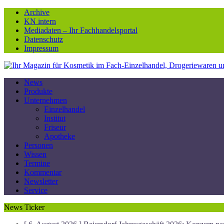
Archive
KN intern
Mediadaten – Ihr Fachhandelsportal
Datenschutz
Impressum
News
Produkte
Unternehmen
Einzelhandel
Institut
Friseur
Apotheke
Personen
Wissen
Termine
Kommentar
Newsletter
Service
News Ticker