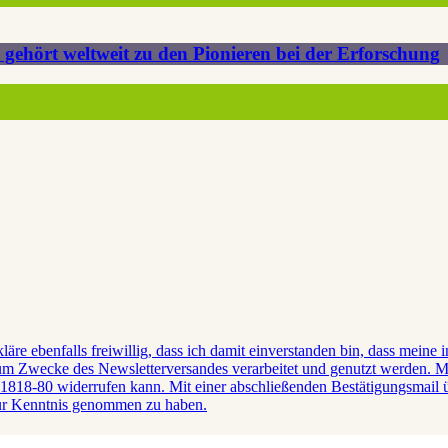
hört weltweit zu den Pionieren bei der Erforschung
kläre ebenfalls freiwillig, dass ich damit einverstanden bin, dass mein
 Zwecke des Newsletterversandes verarbeitet und genutzt werden. Mir 
1818-80 widerrufen kann. Mit einer abschließenden Bestätigungsmail ü
 zur Kenntnis genommen zu haben.