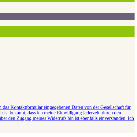
e in das Kontaktformular eingegebenen Daten von der Gesellschaft für
ist bekannt, dass ich meine Einwilligung jederzeit, durch den
ber den Zugang meines Widerrufs bin ist ebenfalls einverstanden. Ich