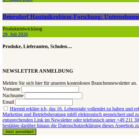
Beiersdorf Hautmikrobiom-Forschung: Unternehmen ge
Produktentwicklung
29. Juli 2026
Produke, Lieferanten, Schulen…
NEWSLETTER ANMELDUNG
Melden Sie sich hier für unseren kostenlosen Branchennewsletter an.
Vorname
Nachname
Email
Hiermit erkläre ich, das 16. Lebensjahr vollendet zu haben und er
Marketing und Betriebsberatung mbH elektronisch gespeichert und zum
entsprechenden Link im Newsletter oder telefonisch unter +49 211 30
bestätige darüber hinaus die Datenschutzerklärung dieses Angebots