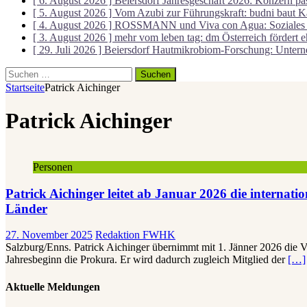
[ 6. August 2026 ]
Beiersdorf Jahresgeschäft 2026: Konzern p
[ 5. August 2026 ]
Vom Azubi zur Führungskraft: budni baut K
[ 4. August 2026 ]
ROSSMANN und Viva con Agua: Soziales Min
[ 3. August 2026 ]
mehr vom leben tag: dm Österreich fördert 
[ 29. Juli 2026 ]
Beiersdorf Hautmikrobiom-Forschung: Unterne
Suchen
nach:
Startseite
Patrick Aichinger
Patrick Aichinger
Personen
Patrick Aichinger leitet ab Januar 2026 die interna
Länder
27. November 2025
Redaktion FWHK
Salzburg/Enns. Patrick Aichinger übernimmt mit 1. Jänner 2026 die V
Jahresbeginn die Prokura. Er wird dadurch zugleich Mitglied der
[…]
Aktuelle Meldungen