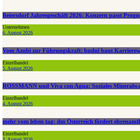
Beiersdorf Jahresgeschäft 2026: Konzern passt Pro
Unternehmen
6. August 2026
Vom Azubi zur Führungskraft: budni baut Karrierew
Einzelhandel
5. August 2026
ROSSMANN und Viva con Agua: Soziales Mineralwasse
Einzelhandel
4. August 2026
mehr vom leben tag: dm Österreich fördert ehrenamtl
Einzelhandel
3. August 2026