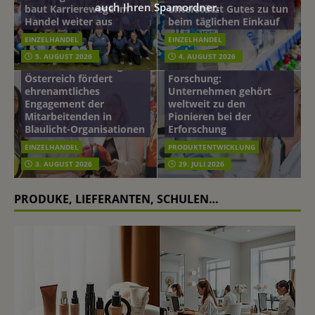
auch Ihren Spamordner.
baut Karrierewege im
unterstützt Gutes zu tun
Handel weiter aus
beim täglichen Einkauf
EINZELHANDEL
EINZELHANDEL
Beiersdorf
5. AUGUST 2026
4. AUGUST 2026
mehr vom leben tag: dm
Hautmikrobiom-
Österreich fördert
Forschung:
ehrenamtliches
Unternehmen gehört
Engagement der
weltweit zu den
Mitarbeitenden in
Pionieren bei der
Blaulicht-Organisationen
Erforschung
EINZELHANDEL
PRODUKTENTWICKLUNG
3. AUGUST 2026
29. JULI 2026
PRODUKE, LIEFERANTEN, SCHULEN…