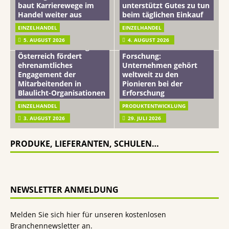
baut Karrierewege im
unterstützt Gutes zu tun
Handel weiter aus
beim täglichen Einkauf
EINZELHANDEL
EINZELHANDEL
Beiersdorf
5. AUGUST 2026
4. AUGUST 2026
mehr vom leben tag: dm
Hautmikrobiom-
Österreich fördert
Forschung:
ehrenamtliches
Unternehmen gehört
Engagement der
weltweit zu den
Mitarbeitenden in
Pionieren bei der
Blaulicht-Organisationen
Erforschung
EINZELHANDEL
PRODUKTENTWICKLUNG
3. AUGUST 2026
29. JULI 2026
PRODUKE, LIEFERANTEN, SCHULEN…
NEWSLETTER ANMELDUNG
Melden Sie sich hier für unseren kostenlosen
Branchennewsletter an.