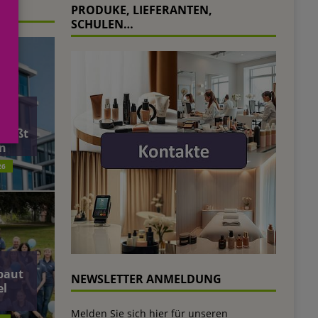
PRODUKE, LIEFERANTEN,
SCHULEN…
äft
ließt
n
26
baut
NEWSLETTER ANMELDUNG
el
Melden Sie sich hier für unseren