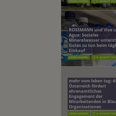
EINZELHANDEL
5. AUGUST 202
ROSSMANN und Viva c
Agua: Soziales
Mineralwasser unterst
Gutes zu tun beim täg
Einkauf
EINZELHANDEL
4. AUGUST 202
mehr vom leben tag: 
Österreich fördert
ehrenamtliches
Engagement der
Mitarbeitenden in Blau
Organisationen
EINZELHANDEL
3. AUGUST 202