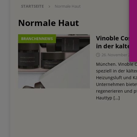
STARTSEITE
Normale Haut
Einkauf
EINZELHANDEL
[ 3. August 2026 ]
mehr vom leben tag: dm Ös
Normale Haut
Blaulicht-Organisationen
EINZELHANDEL
Vinoble Cosm
BRANCHENNEWS
[ 29. Juli 2026 ]
Beiersdorf Hautmikrobiom-For
in der kalten
Erforschung
PRODUKTENTWICKLUNG
26. November 2019
[ 6. August 2026 ]
Beiersdorf Jahresgeschäft
München. Vinoble C
speziell in der kält
UNTERNEHMEN
Heizungsluft und Kä
Unternehmen bietet 
regenerieren und p
Hauttyp
[…]