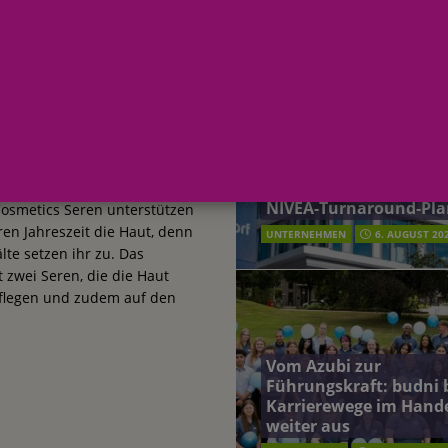
AKTUELLE MELDUNGEN
terreich fördert ehrenamtliches Engagement der Mitarbeitenden in
etics Seren schützen
schung: Unternehmen gehört weltweit zu den Pionieren bei der
 Jahreszeit
Beiersdorf Jahresgesch
2026: Konzern passt
Redaktion FWHK
Prognose an und besch
 2026: Konzern passt Prognose an und beschließt NIVEA-Turnaround-Plan
NIVEA-Turnaround-Pla
osmetics Seren unterstützen
eren Jahreszeit die Haut, denn
UNTERNEHMEN
6. AUGUST 20
lte setzen ihr zu. Das
zwei Seren, die die Haut
flegen und zudem auf den
Vom Azubi zur
Führungskraft: budni 
Karrierewege im Hand
weiter aus