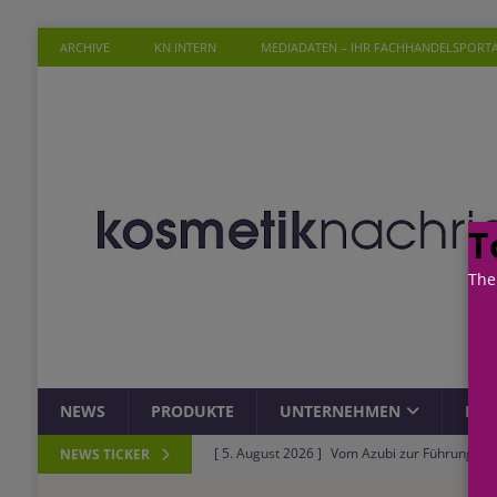
ARCHIVE
KN INTERN
MEDIADATEN – IHR FACHHANDELSPORT
T
The
NEWS
PRODUKTE
UNTERNEHMEN
PER
[ 5. August 2026 ]
Vom Azubi zur Führungskra
NEWS TICKER
[ 4. August 2026 ]
ROSSMANN und Viva con Agu