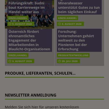
Führungskraft: budni
Mineralwasser
baut Karrierewege im
unterstützt Gutes zu tun
Handel weiter aus
beim täglichen Einkauf
EINZELHANDEL
EINZELHANDEL
Beiersdorf
5. AUGUST 2026
4. AUGUST 2026
mehr vom leben tag: dm
Hautmikrobiom-
Österreich fördert
Forschung:
ehrenamtliches
Unternehmen gehört
Engagement der
weltweit zu den
Mitarbeitenden in
Pionieren bei der
Blaulicht-Organisationen
Erforschung
EINZELHANDEL
PRODUKTENTWICKLUNG
3. AUGUST 2026
29. JULI 2026
PRODUKE, LIEFERANTEN, SCHULEN…
NEWSLETTER ANMELDUNG
Melden Sie sich hier für unseren kostenlosen