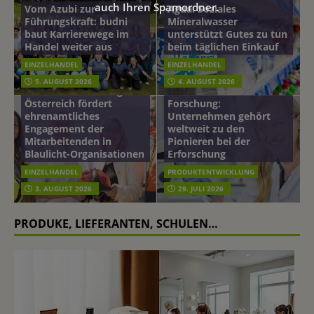
auch Ihren Spamordner.
Vom Azubi zur
Agua: Soziales
Führungskraft: budni
Mineralwasser
baut Karrierewege im
unterstützt Gutes zu tun
Handel weiter aus
beim täglichen Einkauf
EINZELHANDEL
EINZELHANDEL
Beiersdorf
5. AUGUST 2026
4. AUGUST 2026
mehr vom leben tag: dm
Hautmikrobiom-
Österreich fördert
Forschung:
ehrenamtliches
Unternehmen gehört
Engagement der
weltweit zu den
Mitarbeitenden in
Pionieren bei der
Blaulicht-Organisationen
Erforschung
EINZELHANDEL
PRODUKTENTWICKLUNG
3. AUGUST 2026
29. JULI 2026
PRODUKE, LIEFERANTEN, SCHULEN…