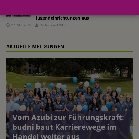
Förderprojekt „Zweites Zuhause“: Budnianer
Hilfe und Dorit & Alexander Otto Stiftung
zeichnen sechs Hamburger Kinder- und
Jugendeinrichtungen aus
27. Mai 2025
Redaktion FWHK
AKTUELLE MELDUNGEN
Vom Azubi zur Führungskraft:
budni baut Karrierewege im
Handel weiter aus