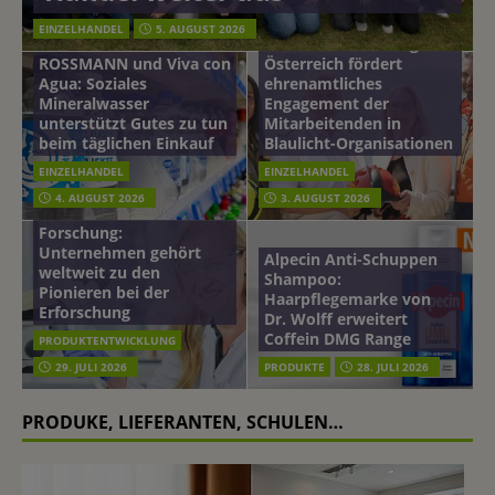
EINZELHANDEL
5. AUGUST 2026
mehr vom leben tag: dm
ROSSMANN und Viva con
Österreich fördert
Agua: Soziales
ehrenamtliches
Mineralwasser
Engagement der
unterstützt Gutes zu tun
Mitarbeitenden in
beim täglichen Einkauf
Blaulicht-Organisationen
EINZELHANDEL
EINZELHANDEL
Beiersdorf
4. AUGUST 2026
3. AUGUST 2026
Hautmikrobiom-
Forschung:
Unternehmen gehört
Alpecin Anti-Schuppen
weltweit zu den
Shampoo:
Pionieren bei der
Haarpflegemarke von
Erforschung
Dr. Wolff erweitert
Coffein DMG Range
PRODUKTENTWICKLUNG
29. JULI 2026
PRODUKTE
28. JULI 2026
PRODUKE, LIEFERANTEN, SCHULEN…