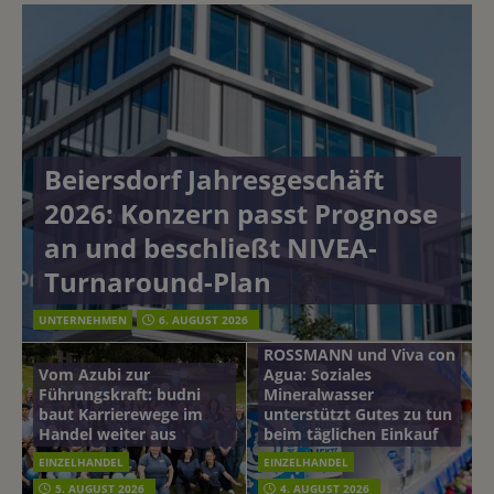
Beiersdorf Jahresgeschäft
2026: Konzern passt Prognose
an und beschließt NIVEA-
Turnaround-Plan
UNTERNEHMEN
6. AUGUST 2026
ROSSMANN und Viva con
Vom Azubi zur
Agua: Soziales
Führungskraft: budni
Mineralwasser
baut Karrierewege im
unterstützt Gutes zu tun
Handel weiter aus
beim täglichen Einkauf
EINZELHANDEL
EINZELHANDEL
Beiersdorf
5. AUGUST 2026
4. AUGUST 2026