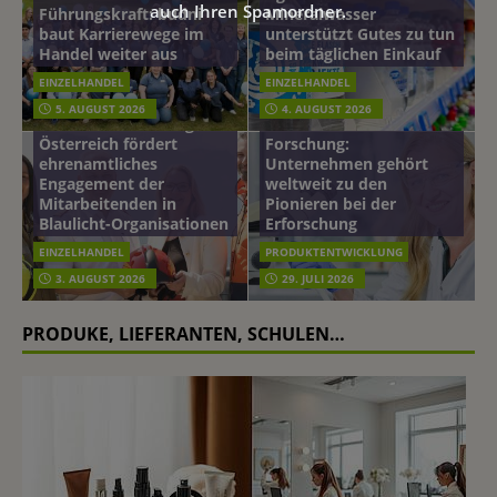
auch Ihren Spamordner.
Führungskraft: budni
Mineralwasser
baut Karrierewege im
unterstützt Gutes zu tun
Handel weiter aus
beim täglichen Einkauf
EINZELHANDEL
EINZELHANDEL
Beiersdorf
5. AUGUST 2026
4. AUGUST 2026
mehr vom leben tag: dm
Hautmikrobiom-
Österreich fördert
Forschung:
ehrenamtliches
Unternehmen gehört
Engagement der
weltweit zu den
Mitarbeitenden in
Pionieren bei der
Blaulicht-Organisationen
Erforschung
EINZELHANDEL
PRODUKTENTWICKLUNG
3. AUGUST 2026
29. JULI 2026
PRODUKE, LIEFERANTEN, SCHULEN…