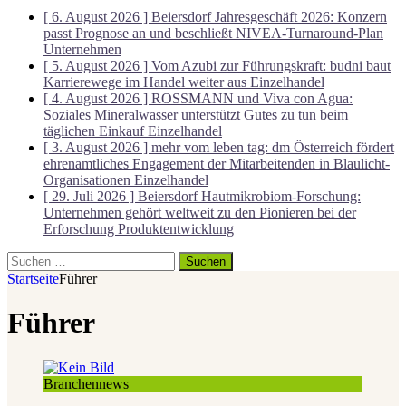
[ 6. August 2026 ]
Beiersdorf Jahresgeschäft 2026: Konzern
passt Prognose an und beschließt NIVEA-Turnaround-Plan
Unternehmen
[ 5. August 2026 ]
Vom Azubi zur Führungskraft: budni baut
Karrierewege im Handel weiter aus
Einzelhandel
[ 4. August 2026 ]
ROSSMANN und Viva con Agua:
Soziales Mineralwasser unterstützt Gutes zu tun beim
täglichen Einkauf
Einzelhandel
[ 3. August 2026 ]
mehr vom leben tag: dm Österreich fördert
ehrenamtliches Engagement der Mitarbeitenden in Blaulicht-
Organisationen
Einzelhandel
[ 29. Juli 2026 ]
Beiersdorf Hautmikrobiom-Forschung:
Unternehmen gehört weltweit zu den Pionieren bei der
Erforschung
Produktentwicklung
Suchen
nach:
Startseite
Führer
Führer
Branchennews