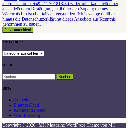
telefonisch unter +49 211 301818-80 widerrufen kann. Mit einer
abschließenden Bestätigungsmail über den Zugang meines
Widerrufs bin ist ebenfalls einverstanden. Ich bestätige darüber
hinaus die Datenschutzerklärung dieses Angebots zur Kenntnis
genommen zu haben.
KATEGORIEN
KATEGORIEN
SUCHE
Suchen
nach:
META
Anmelden
Eintrags-Feed
Kommentar-Feed
WordPress.org
Copyright © 2026 | MH Magazine WordPress Theme von
MH