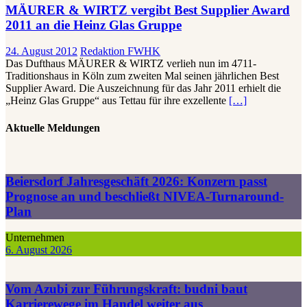
MÄURER & WIRTZ vergibt Best Supplier Award
2011 an die Heinz Glas Gruppe
24. August 2012
Redaktion FWHK
Das Dufthaus MÄURER & WIRTZ verlieh nun im 4711-
Traditionshaus in Köln zum zweiten Mal seinen jährlichen Best
Supplier Award. Die Auszeichnung für das Jahr 2011 erhielt die
„Heinz Glas Gruppe“ aus Tettau für ihre exzellente
[…]
Aktuelle Meldungen
Beiersdorf Jahresgeschäft 2026: Konzern passt
Prognose an und beschließt NIVEA-Turnaround-
Plan
Unternehmen
6. August 2026
Vom Azubi zur Führungskraft: budni baut
Karrierewege im Handel weiter aus