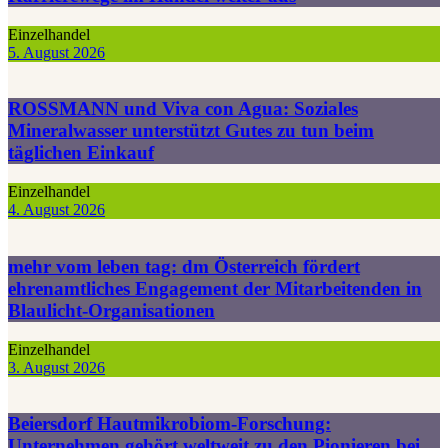
Einzelhandel
5. August 2026
ROSSMANN und Viva con Agua: Soziales
Mineralwasser unterstützt Gutes zu tun beim
täglichen Einkauf
Einzelhandel
4. August 2026
mehr vom leben tag: dm Österreich fördert
ehrenamtliches Engagement der Mitarbeitenden in
Blaulicht-Organisationen
Einzelhandel
3. August 2026
Beiersdorf Hautmikrobiom-Forschung:
Unternehmen gehört weltweit zu den Pionieren bei