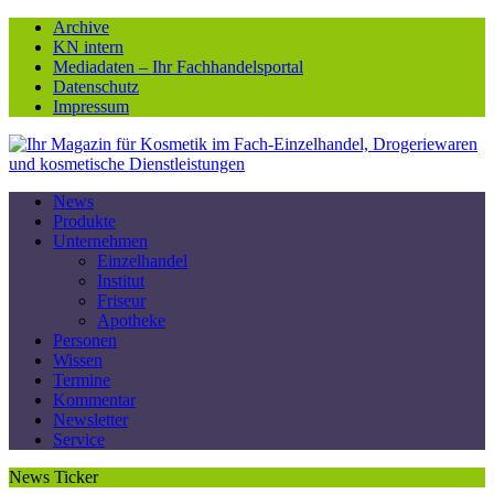
Archive
KN intern
Mediadaten – Ihr Fachhandelsportal
Datenschutz
Impressum
News
Produkte
Unternehmen
Einzelhandel
Institut
Friseur
Apotheke
Personen
Wissen
Termine
Kommentar
Newsletter
Service
News Ticker