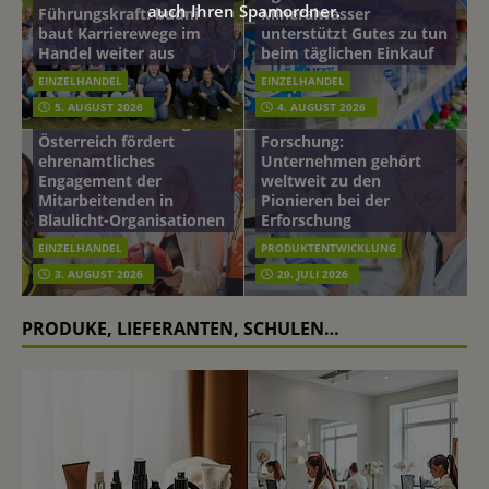
auch Ihren Spamordner.
Führungskraft: budni
Mineralwasser
baut Karrierewege im
unterstützt Gutes zu tun
Handel weiter aus
beim täglichen Einkauf
EINZELHANDEL
EINZELHANDEL
Beiersdorf
5. AUGUST 2026
4. AUGUST 2026
mehr vom leben tag: dm
Hautmikrobiom-
Österreich fördert
Forschung:
ehrenamtliches
Unternehmen gehört
Engagement der
weltweit zu den
Mitarbeitenden in
Pionieren bei der
Blaulicht-Organisationen
Erforschung
EINZELHANDEL
PRODUKTENTWICKLUNG
3. AUGUST 2026
29. JULI 2026
PRODUKE, LIEFERANTEN, SCHULEN…