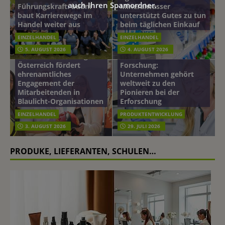
auch Ihren Spamordner.
Führungskraft: budni
Mineralwasser
baut Karrierewege im
unterstützt Gutes zu tun
Handel weiter aus
beim täglichen Einkauf
EINZELHANDEL
EINZELHANDEL
Beiersdorf
5. AUGUST 2026
4. AUGUST 2026
mehr vom leben tag: dm
Hautmikrobiom-
Österreich fördert
Forschung:
ehrenamtliches
Unternehmen gehört
Engagement der
weltweit zu den
Mitarbeitenden in
Pionieren bei der
Blaulicht-Organisationen
Erforschung
EINZELHANDEL
PRODUKTENTWICKLUNG
3. AUGUST 2026
29. JULI 2026
PRODUKE, LIEFERANTEN, SCHULEN…