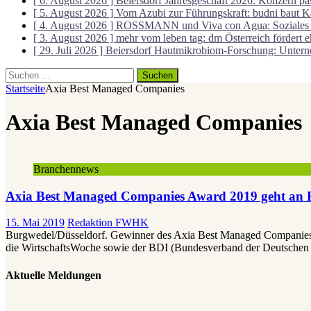
[ 6. August 2026 ]
Beiersdorf Jahresgeschäft 2026: Konzern p
[ 5. August 2026 ]
Vom Azubi zur Führungskraft: budni baut K
[ 4. August 2026 ]
ROSSMANN und Viva con Agua: Soziales Min
[ 3. August 2026 ]
mehr vom leben tag: dm Österreich fördert 
[ 29. Juli 2026 ]
Beiersdorf Hautmikrobiom-Forschung: Unterne
Suchen
nach:
Startseite
Axia Best Managed Companies
Axia Best Managed Companies
Branchennews
Axia Best Managed Companies Award 2019 geht 
15. Mai 2019
Redaktion FWHK
Burgwedel/Düsseldorf. Gewinner des Axia Best Managed Companies 
die WirtschaftsWoche sowie der BDI (Bundesverband der Deutschen 
Aktuelle Meldungen