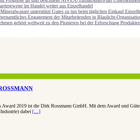
asst Prognose an und beschließt NIVEA-Turnaround-Plan
Unternehmen
arrierewege im Handel weiter aus
Einzelhandel
eralwasser unterstützt Gutes zu tun beim täglichen Einkauf
Einzelh
ehrenamtliches Engagement der Mitarbeitenden in Blaulicht-Organisati
hmen gehört weltweit zu den Pionieren bei der Erforschung
Produkte
an ROSSMANN
Award 2019 ist die Dirk Rossmann GmbH. Mit dem Award und Gütesie
Industrie) dabei
[…]