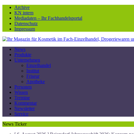
Archive
KN intern
Mediadaten – Ihr Fachhandelsportal
Datenschutz
Impressum
News
Produkte
Unternehmen
Einzelhandel
Institut
Friseur
Apotheke
Personen
Wissen
Termine
Kommentar
Newsletter
Service
News Ticker