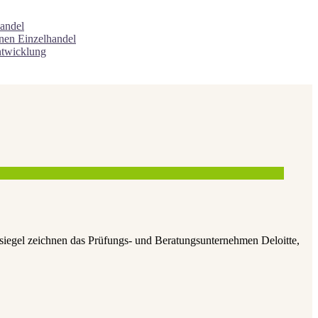
andel
onen
Einzelhandel
ntwicklung
gel zeichnen das Prüfungs- und Beratungsunternehmen Deloitte,