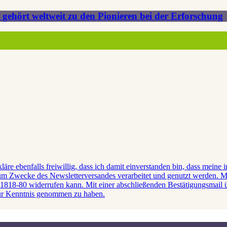
hört weltweit zu den Pionieren bei der Erforschung
kläre ebenfalls freiwillig, dass ich damit einverstanden bin, dass mein
 Zwecke des Newsletterversandes verarbeitet und genutzt werden. Mir 
1818-80 widerrufen kann. Mit einer abschließenden Bestätigungsmail ü
 zur Kenntnis genommen zu haben.