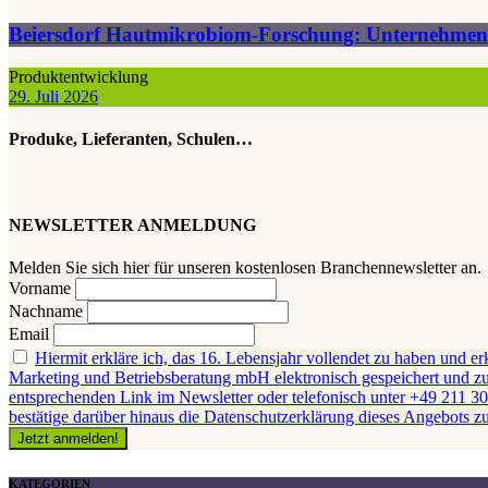
Beiersdorf Hautmikrobiom-Forschung: Unternehmen ge
Produktentwicklung
29. Juli 2026
Produke, Lieferanten, Schulen…
NEWSLETTER ANMELDUNG
Melden Sie sich hier für unseren kostenlosen Branchennewsletter an.
Vorname
Nachname
Email
Hiermit erkläre ich, das 16. Lebensjahr vollendet zu haben und er
Marketing und Betriebsberatung mbH elektronisch gespeichert und zum
entsprechenden Link im Newsletter oder telefonisch unter +49 211 30
bestätige darüber hinaus die Datenschutzerklärung dieses Angebots
KATEGORIEN