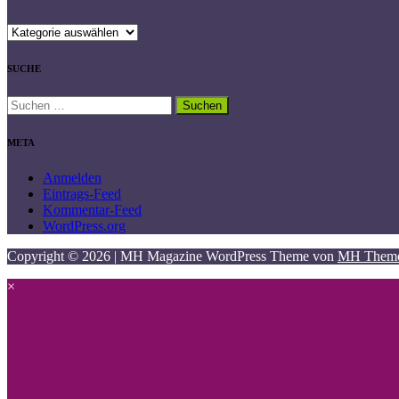
KATEGORIEN
SUCHE
Suchen
nach:
META
Anmelden
Eintrags-Feed
Kommentar-Feed
WordPress.org
Copyright © 2026 | MH Magazine WordPress Theme von
MH Them
×