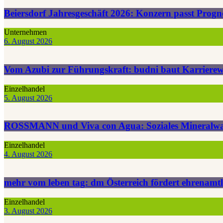
Beiersdorf Jahresgeschäft 2026: Konzern passt Pro
Unternehmen
6. August 2026
Vom Azubi zur Führungskraft: budni baut Karrierew
Einzelhandel
5. August 2026
ROSSMANN und Viva con Agua: Soziales Mineralwasse
Einzelhandel
4. August 2026
mehr vom leben tag: dm Österreich fördert ehrenamtl
Einzelhandel
3. August 2026